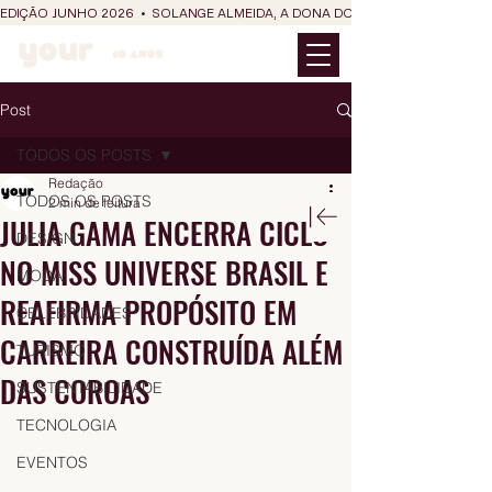
EDIÇÃO JUNHO 2026  •  SOLANGE ALMEIDA, A DONA DO RIT DO SÃO JOÃO
Post
TODOS OS POSTS
Redação
TODOS OS POSTS
2 min de leitura
JULIA GAMA ENCERRA CICLO
DESIGN
NO MISS UNIVERSE BRASIL E
MODA
REAFIRMA PROPÓSITO EM
CELEBRIDADES
CARREIRA CONSTRUÍDA ALÉM
TURISMO
DAS COROAS
SUSTENTABILIDADE
TECNOLOGIA
EVENTOS