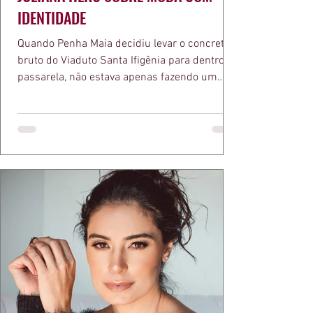
IDENTIDADE
Quando Penha Maia decidiu levar o concreto
bruto do Viaduto Santa Ifigênia para dentro da
passarela, não estava apenas fazendo um
desfile bonito. Estava provando um ponto que
a apresentadora e influenciadora Juliana Herc
defende há tempos, o de que moda brasileira
ganha força quando carrega raiz. A coleção
"Brutalismo: Corpo Urbano" transformou
estruturas geométricas, volumes marcantes e
aquele concreto aparente típico da
arquitetura paulistana em peças de vestir, um
exercíci