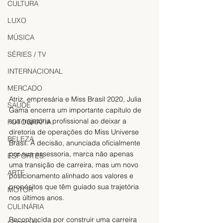
CULTURA
LUXO
MÚSICA
SÉRIES / TV
INTERNACIONAL
MERCADO
Atriz, empresária e Miss Brasil 2020, Julia 
SAÚDE
Gama encerra um importante capítulo de 
sua trajetória profissional ao deixar a 
FOTOGRAFIA
diretoria de operações do Miss Universe 
BELEZA
Brasil. A decisão, anunciada oficialmente 
por sua assessoria, marca não apenas 
ESPORTES
uma transição de carreira, mas um novo 
ARTE
posicionamento alinhado aos valores e 
propósitos que têm guiado sua trajetória 
MOTOR
nos últimos anos.
CULINÁRIA
Reconhecida por construir uma carreira 