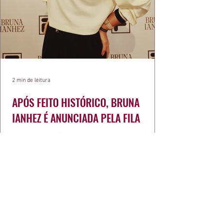
2 min de leitura
APÓS FEITO HISTÓRICO, BRUNA
IANHEZ É ANUNCIADA PELA FILA
Bruna Ianhez é anunciada como nova
embaixadora global da FILA após concluir a
Québec Mega Trail, no Canadá.