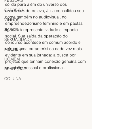
PESSOAS
sólida para além do universo dos 
CARREIRA
concursos de beleza, Julia consolidou seu 
nome também no audiovisual, no 
VINHOS
empreendedorismo feminino e em pautas 
ligadas à representatividade e impacto 
SABOR
social. Sua saída da operação do 
SEXUALIDADE
concurso acontece em comum acordo e 
reforça uma característica cada vez mais 
MULHER
evidente em sua jornada: a busca por 
HOMEM
projetos que tenham conexão genuína com 
sua visão pessoal e profissional.
BEM ESTAR
COLUNA