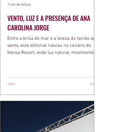
1 min de leitura
VENTO, LUZ E A PRESENÇA DE ANA
CAROLINA JORGE
Entre a brisa do mar e a leveza do tecido ao
vento, este editorial nasceu no cenário do
Kenoa Resort, onde luz natural, movimento e
elegância se encontram. As lentes de Ita
Mazzutti eternizam looks assinados por Carol
Bassi e Chart, o biquíni da Chase Brasil e a
bolsa da Malu Pires, em uma composição que
celebra o verão como estado de espírito. Há
algo de intemporal em vestir o vento e deixar
que ele conduza a cena. Cada dobra do tecido,
cada reflexo dourado da luz sobre a pe