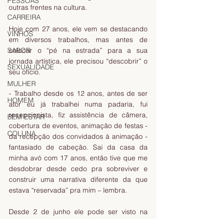
PESSOAS
outras frentes na cultura.
CARREIRA
Hoje com 27 anos, ele vem se destacando 
VINHOS
em diversos trabalhos, mas antes de 
colocar o “pé na estrada” para a sua 
SABOR
jornada artística, ele precisou “descobrir” o 
SEXUALIDADE
seu ofício.
MULHER
- Trabalho desde os 12 anos, antes de ser 
HOMEM
ator eu já trabalhei numa padaria, fui 
recepcionista, fiz assistência de câmera, 
BEM ESTAR
cobertura de eventos, animação de festas - 
COLUNA
da recepção dos convidados à animação - 
fantasiado de cabeção. Sai da casa da 
minha avó com 17 anos, então tive que me 
desdobrar desde cedo pra sobreviver e 
construir uma narrativa diferente da que 
estava “reservada” pra mim – lembra.
Desde 2 de junho ele pode ser visto na 