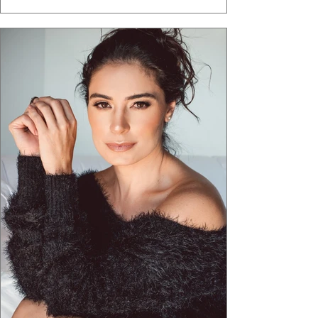
ganha força quando carrega raiz. A coleção
"Brutalismo: Corpo Urbano" transformou
estruturas geométricas, volumes marcantes e
aquele concreto aparente típico da
arquitetura paulistana em peças de vestir, um
exercíci