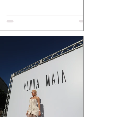
Mazzutti eternizam looks assinados por Carol
Bassi e Chart, o biquíni da Chase Brasil e a
bolsa da Malu Pires, em uma composição que
celebra o verão como estado de espírito. Há
algo de intemporal em vestir o vento e deixar
que ele conduza a cena. Cada dobra do tecido,
cada reflexo dourado da luz sobre a pe