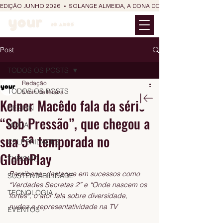
EDIÇÃO JUNHO 2026  •  SOLANGE ALMEIDA, A DONA DO RIT DO SÃO JOÃO
Post
TODOS OS POSTS
Redação
TODOS OS POSTS
5 min de leitura
Kelner Macêdo fala da série
DESIGN
“Sob Pressão”, que chegou a
MODA
sua 5ª temporada no
CELEBRIDADES
GloboPlay
TURISMO
Paraibano, destaque em sucessos como 
SUSTENTABILIDADE
“Verdades Secretas 2” e “Onde nascem os 
TECNOLOGIA
fortes”, o ator fala sobre diversidade, 
nudez e representatividade na TV
EVENTOS