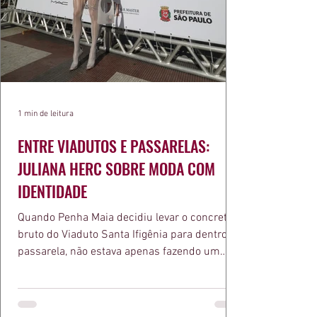
1 min de leitura
ENTRE VIADUTOS E PASSARELAS:
JULIANA HERC SOBRE MODA COM
IDENTIDADE
Quando Penha Maia decidiu levar o concreto
bruto do Viaduto Santa Ifigênia para dentro da
passarela, não estava apenas fazendo um
desfile bonito. Estava provando um ponto que
a apresentadora e influenciadora Juliana Herc
defende há tempos, o de que moda brasileira