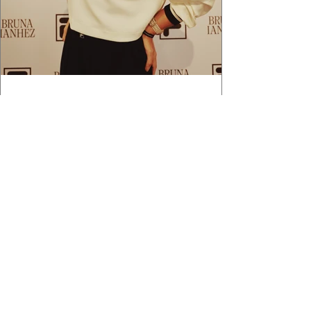
2 min de leitura
APÓS FEITO HISTÓRICO, BRUNA
IANHEZ É ANUNCIADA PELA FILA
Bruna Ianhez é anunciada como nova
embaixadora global da FILA após concluir a
Québec Mega Trail, no Canadá.