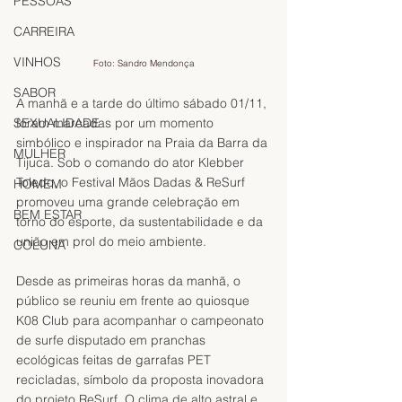
PESSOAS
CARREIRA
VINHOS
Foto: Sandro Mendonça
SABOR
A manhã e a tarde do último sábado 01/11, 
SEXUALIDADE
foram marcadas por um momento 
simbólico e inspirador na Praia da Barra da 
MULHER
Tijuca. Sob o comando do ator Klebber 
Toledo, o Festival Mãos Dadas & ReSurf 
HOMEM
promoveu uma grande celebração em 
BEM ESTAR
torno do esporte, da sustentabilidade e da 
união em prol do meio ambiente.
COLUNA
Desde as primeiras horas da manhã, o 
público se reuniu em frente ao quiosque 
K08 Club para acompanhar o campeonato 
de surfe disputado em pranchas 
ecológicas feitas de garrafas PET 
recicladas, símbolo da proposta inovadora 
do projeto ReSurf. O clima de alto astral e 