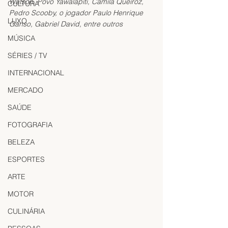
Watson, Povo Yawalapiti, Camila Queiroz, 
CULTURA
Pedro Scooby, o jogador Paulo Henrique 
LUXO
Ganso, Gabriel David, entre outros
MÚSICA
SÉRIES / TV
INTERNACIONAL
MERCADO
SAÚDE
FOTOGRAFIA
BELEZA
ESPORTES
ARTE
MOTOR
CULINÁRIA