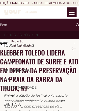
EDIÇÃO JUNHO 2026  •  SOLANGE ALMEIDA, A DONA DO RIT DO SÃO JOÃO
Post
TODOS OS POSTS
Redação
TODOS OS POSTS
2 min de leitura
KLEBBER TOLEDO LIDERA
DESIGN
CAMPEONATO DE SURFE E ATO
MODA
EM DEFESA DA PRESERVAÇÃO
CELEBRIDADES
NA PRAIA DA BARRA DA
TURISMO
TIJUCA, RJ
SUSTENTABILIDADE
Primeira edição do festival uniu esporte, 
TECNOLOGIA
consciência ambiental e cultura neste 
EVENTOS
sábado (1), com presenças de Paul 