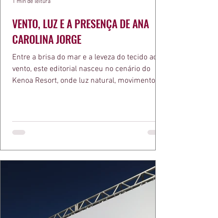
1 min de leitura
VENTO, LUZ E A PRESENÇA DE ANA
CAROLINA JORGE
Entre a brisa do mar e a leveza do tecido ao
vento, este editorial nasceu no cenário do
Kenoa Resort, onde luz natural, movimento e
elegância se encontram. As lentes de Ita
Mazzutti eternizam looks assinados por Carol
Bassi e Chart, o biquíni da Chase Brasil e a
bolsa da Malu Pires, em uma composição que
celebra o verão como estado de espírito. Há
algo de intemporal em vestir o vento e deixar
que ele conduza a cena. Cada dobra do tecido,
cada reflexo dourado da luz sobre a pe