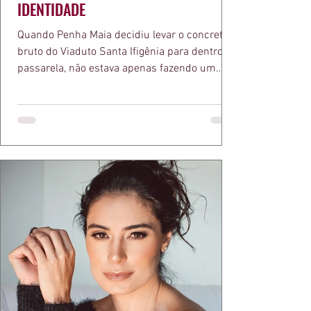
IDENTIDADE
Quando Penha Maia decidiu levar o concreto
bruto do Viaduto Santa Ifigênia para dentro da
passarela, não estava apenas fazendo um
desfile bonito. Estava provando um ponto que
a apresentadora e influenciadora Juliana Herc
defende há tempos, o de que moda brasileira
ganha força quando carrega raiz. A coleção
"Brutalismo: Corpo Urbano" transformou
estruturas geométricas, volumes marcantes e
aquele concreto aparente típico da
arquitetura paulistana em peças de vestir, um
exercíci