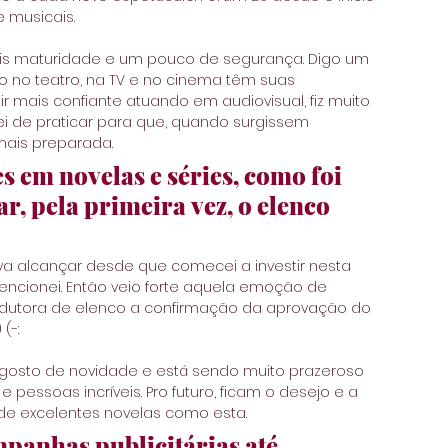
e musicais.
is maturidade e um pouco de segurança. Digo um 
o no teatro, na TV e no cinema têm suas 
r mais confiante atuando em audiovisual, fiz muito 
ei de praticar para que, quando surgissem 
mais preparada.
s em novelas e séries, como foi 
r, pela primeira vez, o elenco 
ava alcançar desde que comecei a investir nesta 
cionei. Então veio forte aquela emoção de 
odutora de elenco a confirmação da aprovação do 
(-:
gosto de novidade e está sendo muito prazeroso 
 pessoas incríveis. Pro futuro, ficam o desejo e a 
 de excelentes novelas como esta. 
mpanhas publicitárias até 