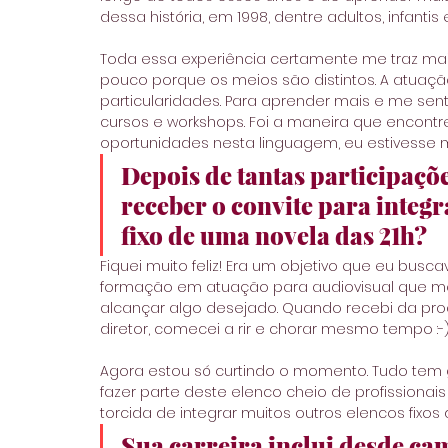
dessa história, em 1998, dentre adultos, infantis 
Toda essa experiência certamente me traz ma
pouco porque os meios são distintos. A atuaçã
particularidades. Para aprender mais e me senti
cursos e workshops. Foi a maneira que encontr
oportunidades nesta linguagem, eu estivesse 
Depois de tantas participaçõe
receber o convite para integra
fixo de uma novela das 21h?
Fiquei muito feliz! Era um objetivo que eu busc
formação em atuação para audiovisual que men
alcançar algo desejado. Quando recebi da pr
diretor, comecei a rir e chorar mesmo tempo :-) 
Agora estou só curtindo o momento. Tudo tem 
fazer parte deste elenco cheio de profissionais e
torcida de integrar muitos outros elencos fixos
Sua carreira inclui desde ca