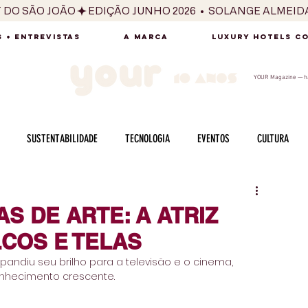
T DO SÃO JOÃO
 + ENTREVISTAS
A MARCA
LUXURY HOTELS C
YOUR Magazine — há
SUSTENTABILIDADE
TECNOLOGIA
EVENTOS
CULTURA
ADO
SAÚDE
FOTOGRAFIA
BELEZA
ESPORTES
ARTE
S DE ARTE: A ATRIZ
COS E TELAS
SABOR
SEXUALIDADE
MULHER
HOMEM
BEM ESTAR
xpandiu seu brilho para a televisão e o cinema, 
nhecimento crescente.