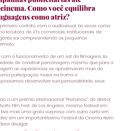
 cinema. Como você equilibra 
linguagens como atriz?
 primeiro contato com o audiovisual, às vezes como 
 locutora, de VTs comerciais, institucionais, de 
 a gente vai compreendendo as pequenas 
ormato.
e com o funcionamento de um set de filmagens. As 
unidade de construir personagem, mesmo que para a 
tragem as experiências se aproximaram mais da 
uma participação maior na trama e 
possamos desenvolver sua personalidade, seus 
a um prêmio internacional. “Prenúncio”, do diretor 
Shorts Film Fest, de Los Angeles, mesmo festival em 
 tive mais uma grata surpresa com outro curta em 
atriz em um importantíssimo Festival de Cinema. Nem 
rei divulgar. 