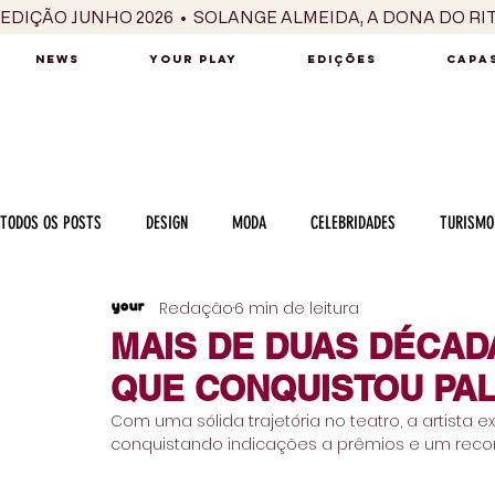
EDIÇÃO JUNHO 2026  •  SOLANGE ALMEIDA, A DONA DO RI
NEWS
YOUR PLAY
EDIÇÕES
CAPAS
TODOS OS POSTS
DESIGN
MODA
CELEBRIDADES
TURISMO
Redação
6 min de leitura
LUXO
MÚSICA
SÉRIES / TV
INTERNACIONAL
MERC
MAIS DE DUAS DÉCADA
QUE CONQUISTOU PAL
MOTOR
CULINÁRIA
PESSOAS
CARREIRA
VINHOS
Com uma sólida trajetória no teatro, a artista e
conquistando indicações a prêmios e um reco
COLUNA