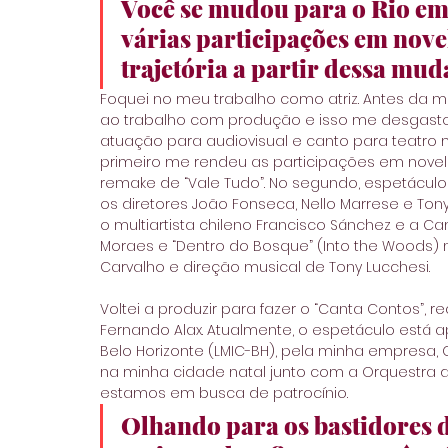
Você se mudou para o Rio em
várias participações em nove
trajetória a partir dessa mu
Foquei no meu trabalho como atriz. Antes da
ao trabalho com produção e isso me desgastou
atuação para audiovisual e canto para teatro m
primeiro me rendeu as participações em novelas
remake de “Vale Tudo”. No segundo, espetáculos
os diretores João Fonseca, Nello Marrese e Tony
o multiartista chileno Francisco Sánchez e a 
Moraes e “Dentro do Bosque” (Into the Woods) 
Carvalho e direção musical de Tony Lucchesi.
Voltei a produzir para fazer o “Canta Contos”, r
Fernando Alax. Atualmente, o espetáculo está ap
Belo Horizonte (LMIC-BH), pela minha empresa, C
na minha cidade natal junto com a Orquestra d
estamos em busca de patrocínio.
Olhando para os bastidores d