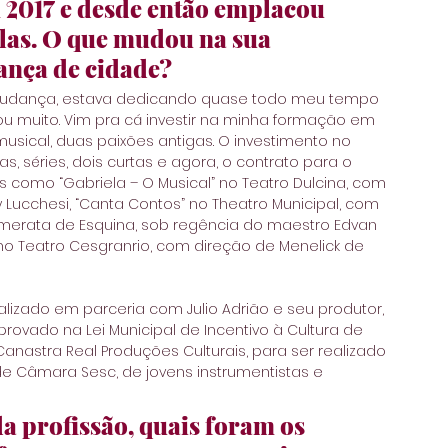
 2017 e desde então emplacou 
las. O que mudou na sua 
dança de cidade?
 mudança, estava dedicando quase todo meu tempo 
 muito. Vim pra cá investir na minha formação em 
usical, duas paixões antigas. O investimento no 
, séries, dois curtas e agora, o contrato para o 
 como “Gabriela – O Musical” no Teatro Dulcina, com 
 Lucchesi, “Canta Contos” no Theatro Municipal, com 
Camerata de Esquina, sob regência do maestro Edvan 
no Teatro Cesgranrio, com direção de Menelick de 
ealizado em parceria com Julio Adrião e seu produtor, 
rovado na Lei Municipal de Incentivo à Cultura de 
anastra Real Produções Culturais, para ser realizado 
e Câmara Sesc, de jovens instrumentistas e 
a profissão, quais foram os 