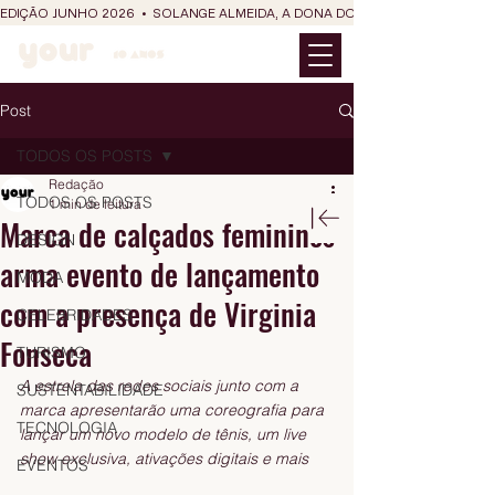
EDIÇÃO JUNHO 2026  •  SOLANGE ALMEIDA, A DONA DO RIT DO SÃO JOÃO
Post
TODOS OS POSTS
Redação
TODOS OS POSTS
1 min de leitura
Marca de calçados femininos
DESIGN
arma evento de lançamento
MODA
com a presença de Virginia
CELEBRIDADES
Fonseca
TURISMO
A estrela das redes sociais junto com a 
SUSTENTABILIDADE
marca apresentarão uma coreografia para 
TECNOLOGIA
lançar um novo modelo de tênis, um live 
show exclusiva, ativações digitais e mais
EVENTOS