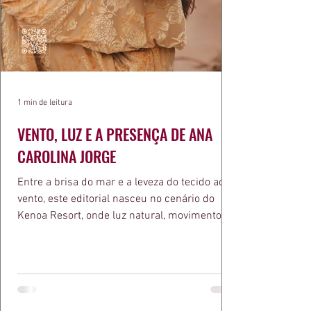
1 min de leitura
VENTO, LUZ E A PRESENÇA DE ANA
CAROLINA JORGE
Entre a brisa do mar e a leveza do tecido ao
vento, este editorial nasceu no cenário do
Kenoa Resort, onde luz natural, movimento e
elegância se encontram. As lentes de Ita
Mazzutti eternizam looks assinados por Carol
Bassi e Chart, o biquíni da Chase Brasil e a
bolsa da Malu Pires, em uma composição que
celebra o verão como estado de espírito. Há