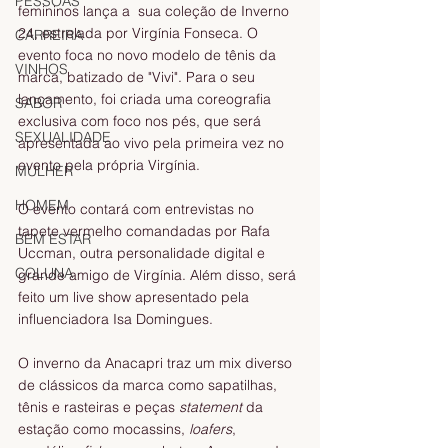
PESSOAS
femininos lança a  sua coleção de Inverno 
24, estrelada por Virgínia Fonseca. O 
CARREIRA
evento foca no novo modelo de tênis da 
VINHOS
marca, batizado de "Vivi". Para o seu 
lançamento, foi criada uma coreografia 
SABOR
exclusiva com foco nos pés, que será 
SEXUALIDADE
apresentada ao vivo pela primeira vez no 
evento pela própria Virgínia.
MULHER
HOMEM
O evento contará com entrevistas no 
tapete vermelho comandadas por Rafa 
BEM ESTAR
Uccman, outra personalidade digital e 
COLUNA
grande amigo de Virgínia. Além disso, será 
feito um live show apresentado pela 
influenciadora Isa Domingues.
O inverno da Anacapri traz um mix diverso 
de clássicos da marca como sapatilhas, 
tênis e rasteiras e peças 
statement 
da 
estação como mocassins, 
loafers
, 