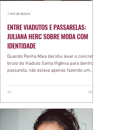
1 min de leitura
ENTRE VIADUTOS E PASSARELAS:
JULIANA HERC SOBRE MODA COM
IDENTIDADE
Quando Penha Maia decidiu levar o concreto
bruto do Viaduto Santa Ifigênia para dentro da
passarela, não estava apenas fazendo um
desfile bonito. Estava provando um ponto que
a apresentadora e influenciadora Juliana Herc
defende há tempos, o de que moda brasileira
ganha força quando carrega raiz. A coleção
"Brutalismo: Corpo Urbano" transformou
estruturas geométricas, volumes marcantes e
aquele concreto aparente típico da
arquitetura paulistana em peças de vestir, um