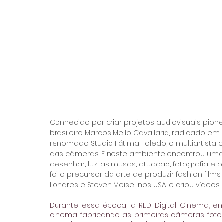
Conhecido por criar projetos audiovisuais pionei
brasileiro Marcos Mello Cavallaria, radicado e
renomado Studio Fátima Toledo, o multiartista c
das câmeras. E neste ambiente encontrou uma 
desenhar, luz, as musas, atuação, fotografia e o s
foi o precursor da arte de produzir fashion fil
Londres e Steven Meisel nos USA, e criou vídeo
Durante essa época, a RED Digital Cinema, 
cinema fabricando as primeiras câmeras fotogr