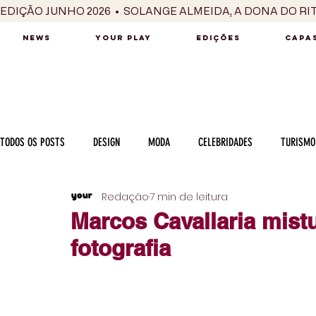
EDIÇÃO JUNHO 2026  •  SOLANGE ALMEIDA, A DONA DO RI
NEWS
YOUR PLAY
EDIÇÕES
CAPAS
TODOS OS POSTS
DESIGN
MODA
CELEBRIDADES
TURISMO
Redação
7 min de leitura
LUXO
MÚSICA
SÉRIES / TV
INTERNACIONAL
MERC
Marcos Cavallaria mistu
fotografia
MOTOR
CULINÁRIA
PESSOAS
CARREIRA
VINHOS
COLUNA