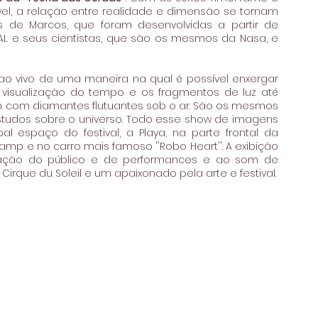
isível, a relação entre realidade e dimensão se tornam 
s de Marcos, que foram desenvolvidas a partir de 
AL e seus cientistas, que são os mesmos da Nasa, e 
ao vivo de uma maneira na qual é possível enxergar 
 visualização do tempo e os fragmentos de luz até 
em com diamantes flutuantes sob o ar. São os mesmos 
estudos sobre o universo. Todo esse show de imagens 
al espaço do festival, a Playa, na parte frontal da 
mp e no carro mais famoso ''Robo Heart''. A exibição 
ipação do público e de performances e ao som de 
irque du Soleil e um apaixonado pela arte e festival.