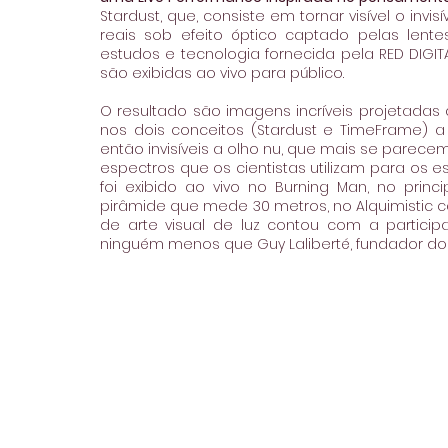
Stardust, que, consiste em tornar visível o inv
reais sob efeito óptico captado pelas lente
estudos e tecnologia fornecida pela RED DIGIT
são exibidas ao vivo para público.
O resultado são imagens incríveis projetadas 
nos dois conceitos (Stardust e TimeFrame) a
então invisíveis a olho nu, que mais se parec
espectros que os cientistas utilizam para os 
foi exibido ao vivo no Burning Man, no princip
pirâmide que mede 30 metros, no Alquimistic ca
de arte visual de luz contou com a partic
ninguém menos que Guy Laliberté, fundador do C