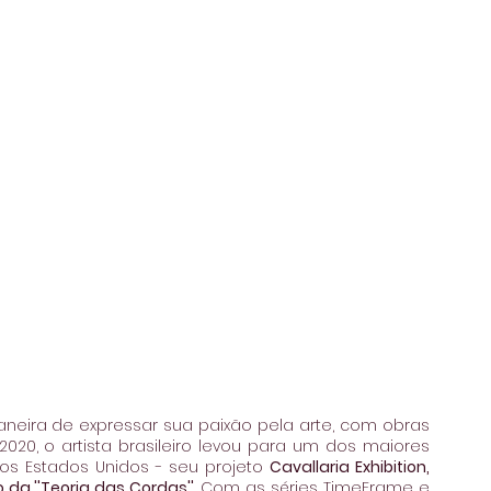
eira de expressar sua paixão pela arte, com obras 
2020, o artista brasileiro levou para um dos maiores 
os Estados Unidos - seu projeto 
Cavallaria Exhibition, 
da ''Teoria das Cordas''
. Com as séries TimeFrame e 