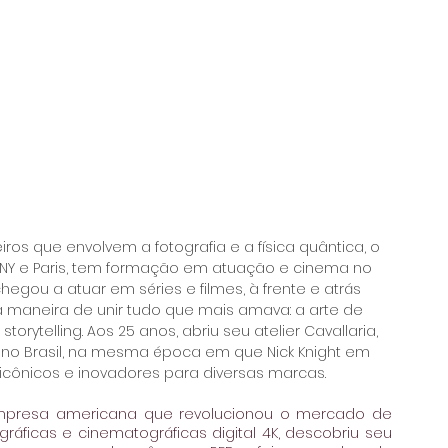
ros que envolvem a fotografia e a física quântica, o 
m NY e Paris, tem formação em atuação e cinema no 
hegou a atuar em séries e filmes, à frente e atrás 
maneira de unir tudo que mais amava: a arte de 
torytelling. Aos 25 anos, abriu seu atelier Cavallaria, 
ms no Brasil, na mesma época em que Nick Knight em 
s icônicos e inovadores para diversas marcas.
empresa americana que revolucionou o mercado de 
áficas e cinematográficas digital 4K, descobriu seu 