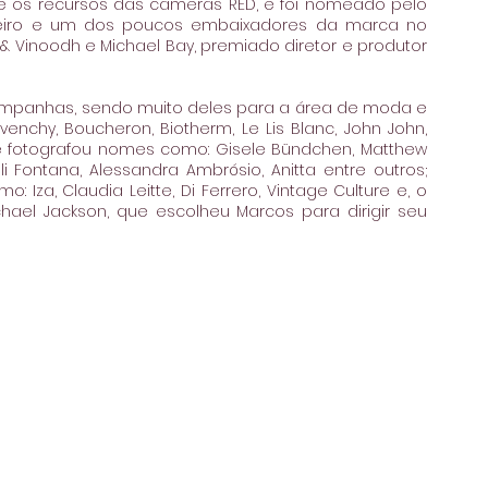
te os recursos das câmeras RED, e foi nomeado pelo 
ileiro e um dos poucos embaixadores da marca no 
 Vinoodh e Michael Bay, premiado diretor e produtor 
 campanhas, sendo muito deles para a área de moda e 
nchy, Boucheron, Biotherm, Le Lis Blanc, John John, 
giu e fotografou nomes como: Gisele Bündchen, Matthew 
 Fontana, Alessandra Ambrósio, Anitta entre outros; 
za, Claudia Leitte, Di Ferrero, Vintage Culture e, o 
hael Jackson, que escolheu Marcos para dirigir seu 