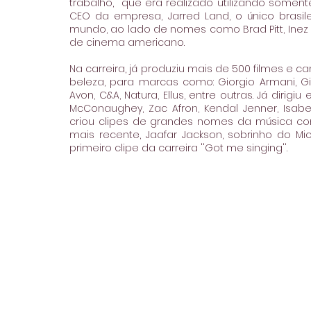
trabalho,  que era realizado utilizando somen
CEO da empresa, Jarred Land, o único bras
mundo, ao lado de nomes como Brad Pitt, Inez &
de cinema americano.
Na carreira, já produziu mais de 500 filmes e
beleza, para marcas como: Giorgio Armani, Give
Avon, C&A, Natura, Ellus, entre outras. Já diri
McConaughey, Zac Afron, Kendal Jenner, Isabeli
criou clipes de grandes nomes da música como: I
mais recente, Jaafar Jackson, sobrinho do Mic
primeiro clipe da carreira ''Got me singing''.