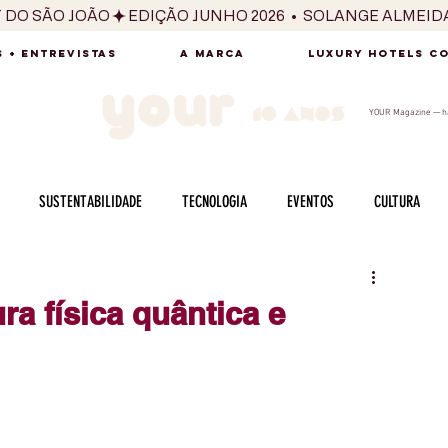
T DO SÃO JOÃO
 + ENTREVISTAS
A MARCA
LUXURY HOTELS C
YOUR Magazine — há
SUSTENTABILIDADE
TECNOLOGIA
EVENTOS
CULTURA
ADO
SAÚDE
FOTOGRAFIA
BELEZA
ESPORTES
ARTE
ra física quântica e
SABOR
SEXUALIDADE
MULHER
HOMEM
BEM ESTAR