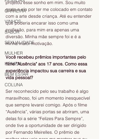
PESSOAS
projetou esse sonho em mim. Sou muito 
grato a ela por ter me colocado em contato 
CARREIRA
com a arte desde criança. Até eu entender 
VINHOS
que poderia encarar isso como uma 
profissão, para mim era apenas uma 
SABOR
diversão. Minha mãe sempre foi e é a 
SEXUALIDADE
minha maior motivação.
MULHER
Você recebeu prêmios importantes pelo 
HOMEM
filme "Ausência" aos 17 anos. Como essa 
experiência impactou sua carreira e sua 
BEM ESTAR
vida pessoal?
COLUNA
Ser reconhecido pelo seu trabalho é algo 
maravilhoso, foi um momento inesquecível 
que sempre levarei comigo. Após o filme 
“Ausência”, várias portas se abriram, uma 
delas foi a série “Felizes Para Sempre”, 
onde tive a oportunidade de ser dirigido 
por Fernando Meirelles. O prêmio de 