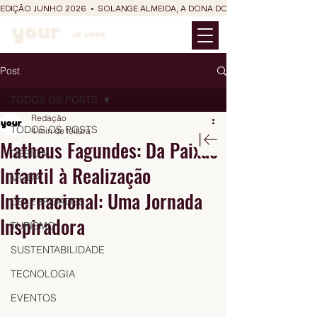
EDIÇÃO JUNHO 2026  •  SOLANGE ALMEIDA, A DONA DO RIT DO SÃO JOÃO
Post
TODOS OS POSTS
Redação
TODOS OS POSTS
4 min de leitura
Matheus Fagundes: Da Paixão
DESIGN
Infantil à Realização
MODA
Internacional: Uma Jornada
CELEBRIDADES
Inspiradora
TURISMO
SUSTENTABILIDADE
TECNOLOGIA
EVENTOS