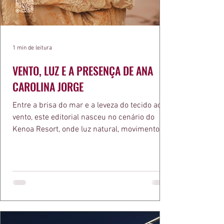
1 min de leitura
VENTO, LUZ E A PRESENÇA DE ANA
CAROLINA JORGE
Entre a brisa do mar e a leveza do tecido ao
vento, este editorial nasceu no cenário do
Kenoa Resort, onde luz natural, movimento e
elegância se encontram. As lentes de Ita
Mazzutti eternizam looks assinados por Carol
Bassi e Chart, o biquíni da Chase Brasil e a
bolsa da Malu Pires, em uma composição que
celebra o verão como estado de espírito. Há
algo de intemporal em vestir o vento e deixar
que ele conduza a cena. Cada dobra do tecido,