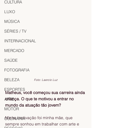
CULTURA
LUXO
MÚSICA
SÉRIES / TV
INTERNACIONAL
MERCADO
SAÚDE
FOTOGRAFIA
BELEZA
Foto: Laercio Luz
ESPORTES
Matheus, você começou sua carreira ainda 
criança. O que te motivou a entrar no 
ARTE
mundo da atuação tão jovem?
MOTOR
Minha motivação foi minha mãe, que 
CULINÁRIA
sempre sonhou em trabalhar com arte e 