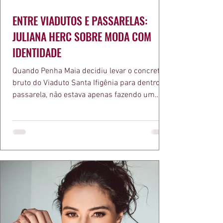
ENTRE VIADUTOS E PASSARELAS:
JULIANA HERC SOBRE MODA COM
IDENTIDADE
Quando Penha Maia decidiu levar o concreto
bruto do Viaduto Santa Ifigênia para dentro da
passarela, não estava apenas fazendo um
desfile bonito. Estava provando um ponto que
a apresentadora e influenciadora Juliana Herc
defende há tempos, o de que moda brasileira
ganha força quando carrega raiz. A coleção
"Brutalismo: Corpo Urbano" transformou
estruturas geométricas, volumes marcantes e
aquele concreto aparente típico da
arquitetura paulistana em peças de vestir, um
exercíci