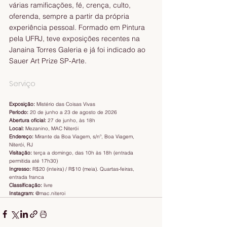
várias ramificações, fé, crença, culto, 
oferenda, sempre a partir da própria 
experiência pessoal. Formado em Pintura 
pela UFRJ, teve exposições recentes na 
Janaina Torres Galeria e já foi indicado ao 
Sauer Art Prize SP-Arte.
Serviço
Exposição:
 Mistério das Coisas Vivas
Período:
 20 de junho a 23 de agosto de 2026
Abertura oficial:
 27 de junho, às 18h
Local:
 Mezanino, MAC Niterói
Endereço:
 Mirante da Boa Viagem, s/nº, Boa Viagem, 
Niterói, RJ
Visitação:
 terça a domingo, das 10h às 18h (entrada 
permitida até 17h30)
Ingresso:
 R$20 (inteira) / R$10 (meia). Quartas-feiras, 
entrada franca
Classificação:
 livre
Instagram:
 @mac.niteroi