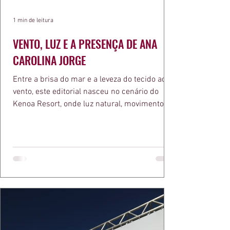
1 min de leitura
VENTO, LUZ E A PRESENÇA DE ANA
CAROLINA JORGE
Entre a brisa do mar e a leveza do tecido ao
vento, este editorial nasceu no cenário do
Kenoa Resort, onde luz natural, movimento e
elegância se encontram. As lentes de Ita
Mazzutti eternizam looks assinados por Carol
Bassi e Chart, o biquíni da Chase Brasil e a
bolsa da Malu Pires, em uma composição que
celebra o verão como estado de espírito. Há
algo de intemporal em vestir o vento e deixar
que ele conduza a cena. Cada dobra do tecido,
cada reflexo dourado da luz sobre a pe