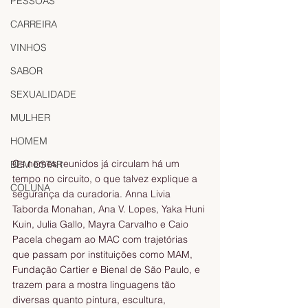
PESSOAS
CARREIRA
VINHOS
SABOR
SEXUALIDADE
MULHER
HOMEM
Os nomes reunidos já circulam há um 
BEM ESTAR
tempo no circuito, o que talvez explique a 
COLUNA
segurança da curadoria. Anna Livia 
Taborda Monahan, Ana V. Lopes, Yaka Huni 
Kuin, Julia Gallo, Mayra Carvalho e Caio 
Pacela chegam ao MAC com trajetórias 
que passam por instituições como MAM, 
Fundação Cartier e Bienal de São Paulo, e 
trazem para a mostra linguagens tão 
diversas quanto pintura, escultura, 