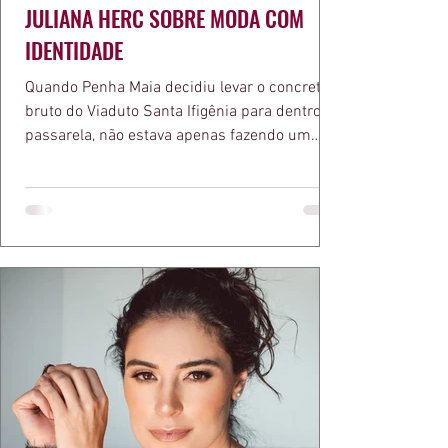
JULIANA HERC SOBRE MODA COM
IDENTIDADE
Quando Penha Maia decidiu levar o concreto
bruto do Viaduto Santa Ifigênia para dentro da
passarela, não estava apenas fazendo um
desfile bonito. Estava provando um ponto que
a apresentadora e influenciadora Juliana Herc
defende há tempos, o de que moda brasileira
ganha força quando carrega raiz. A coleção
"Brutalismo: Corpo Urbano" transformou
estruturas geométricas, volumes marcantes e
aquele concreto aparente típico da
arquitetura paulistana em peças de vestir, um
exercíci