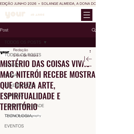
EDIÇÃO JUNHO 2026  •  SOLANGE ALMEIDA, A DONA DO RIT DO SÃO JOÃO
Post
TODOS OS POSTS
Redação
TODOS OS POSTS
3 min de leitura
MISTÉRIO DAS COISAS VIVAS:
DESIGN
MAC NITERÓI RECEBE MOSTRA
MODA
QUE CRUZA ARTE,
CELEBRIDADES
ESPIRITUALIDADE E
TURISMO
TERRITÓRIO
SUSTENTABILIDADE
TECNOLOGIA
Créditos @davisiongraphy
EVENTOS