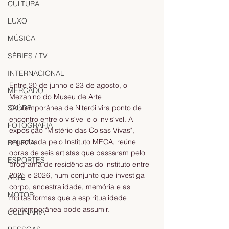
CULTURA
LUXO
MÚSICA
SÉRIES / TV
INTERNACIONAL
Entre 20 de junho e 23 de agosto, o 
MERCADO
Mezanino do Museu de Arte 
Contemporânea de Niterói vira ponto de 
SAÚDE
encontro entre o visível e o invisível. A 
FOTOGRAFIA
exposição "Mistério das Coisas Vivas", 
organizada pelo Instituto MECA, reúne 
BELEZA
obras de seis artistas que passaram pelo 
ESPORTES
programa de residências do instituto entre 
2025 e 2026, num conjunto que investiga 
ARTE
corpo, ancestralidade, memória e as 
MOTOR
muitas formas que a espiritualidade 
contemporânea pode assumir.
CULINÁRIA