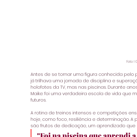
Foto I 
Antes de se tornar uma figura conhecida pelo púb
já trilhava uma jornada de disciplina e superaç
holofotes da TV, mas nas piscinas. Durante ano
Maike: foi uma verdadeira escola de vida que 
futuros.
A rotina de treinos intensos e competições ens
hoje, como foco, resiliência e determinação. A 
são frutos de dedicação, um aprendizado que s
"Foi na piscina que aprendi a 