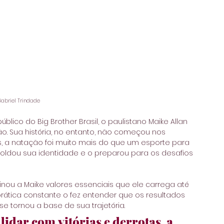
Gabriel Trindade
lico do Big Brother Brasil, o paulistano Maike Allan 
ão. Sua história, no entanto, não começou nos 
s, a natação foi muito mais do que um esporte para 
moldou sua identidade e o preparou para os desafios 
inou a Maike valores essenciais que ele carrega até 
prática constante o fez entender que os resultados 
e tornou a base de sua trajetória.
lidar com vitórias e derrotas, a 