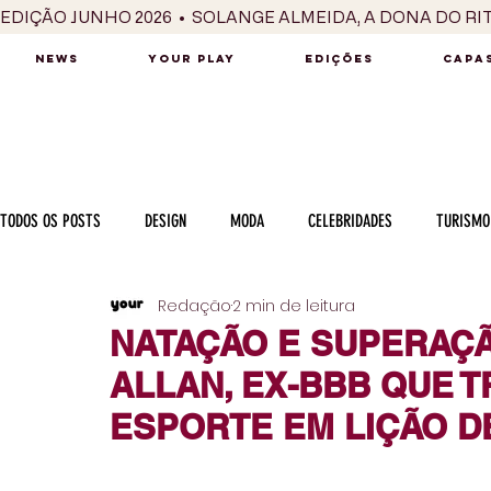
EDIÇÃO JUNHO 2026  •  SOLANGE ALMEIDA, A DONA DO RI
NEWS
YOUR PLAY
EDIÇÕES
CAPAS
TODOS OS POSTS
DESIGN
MODA
CELEBRIDADES
TURISMO
Redação
2 min de leitura
LUXO
MÚSICA
SÉRIES / TV
INTERNACIONAL
MERC
NATAÇÃO E SUPERAÇÃ
ALLAN, EX-BBB QUE 
MOTOR
CULINÁRIA
PESSOAS
CARREIRA
VINHOS
ESPORTE EM LIÇÃO DE
COLUNA