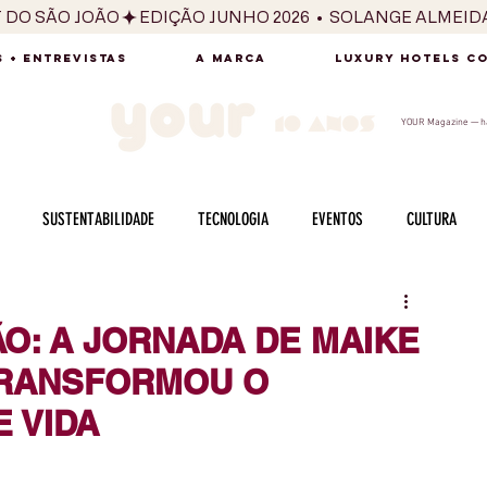
T DO SÃO JOÃO
 + ENTREVISTAS
A MARCA
LUXURY HOTELS C
YOUR Magazine — há
SUSTENTABILIDADE
TECNOLOGIA
EVENTOS
CULTURA
ADO
SAÚDE
FOTOGRAFIA
BELEZA
ESPORTES
ARTE
O: A JORNADA DE MAIKE
TRANSFORMOU O
SABOR
SEXUALIDADE
MULHER
HOMEM
BEM ESTAR
 VIDA