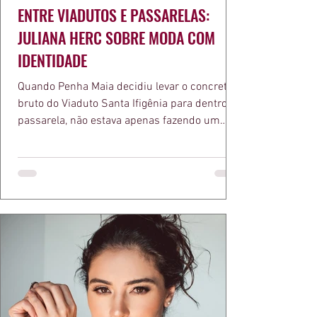
ENTRE VIADUTOS E PASSARELAS:
JULIANA HERC SOBRE MODA COM
IDENTIDADE
Quando Penha Maia decidiu levar o concreto
bruto do Viaduto Santa Ifigênia para dentro da
passarela, não estava apenas fazendo um
desfile bonito. Estava provando um ponto que
a apresentadora e influenciadora Juliana Herc
defende há tempos, o de que moda brasileira
ganha força quando carrega raiz. A coleção
"Brutalismo: Corpo Urbano" transformou
estruturas geométricas, volumes marcantes e
aquele concreto aparente típico da
arquitetura paulistana em peças de vestir, um
exercíci