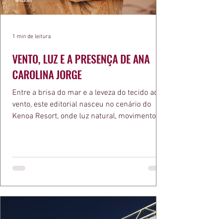
1 min de leitura
VENTO, LUZ E A PRESENÇA DE ANA
CAROLINA JORGE
Entre a brisa do mar e a leveza do tecido ao
vento, este editorial nasceu no cenário do
Kenoa Resort, onde luz natural, movimento e
elegância se encontram. As lentes de Ita
Mazzutti eternizam looks assinados por Carol
Bassi e Chart, o biquíni da Chase Brasil e a
bolsa da Malu Pires, em uma composição que
celebra o verão como estado de espírito. Há
algo de intemporal em vestir o vento e deixar
que ele conduza a cena. Cada dobra do tecido,
cada reflexo dourado da luz sobre a pe