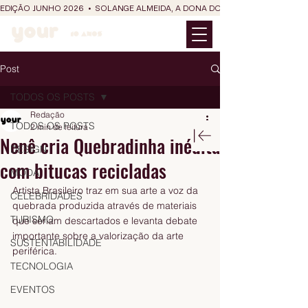
EDIÇÃO JUNHO 2026  •  SOLANGE ALMEIDA, A DONA DO RIT DO SÃO JOÃO
Post
TODOS OS POSTS
Redação
TODOS OS POSTS
2 min de leitura
Nenê cria Quebradinha inédita
DESIGN
com bitucas recicladas
MODA
Artista Brasileiro traz em sua arte a voz da 
CELEBRIDADES
quebrada produzida através de materiais 
TURISMO
que seriam descartados e levanta debate 
importante sobre a valorização da arte 
SUSTENTABILIDADE
periférica.
TECNOLOGIA
EVENTOS