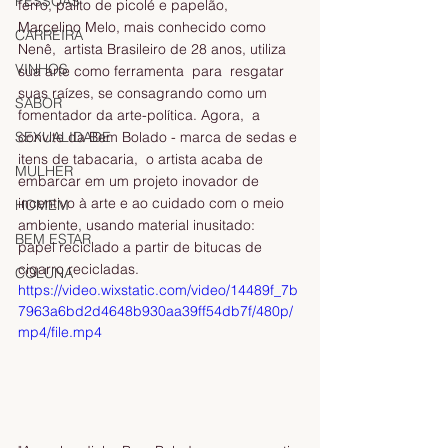
PESSOAS
ferro, palito de picolé e papelão,  
Marcelino Melo, mais conhecido como 
CARREIRA
Nenê,  artista Brasileiro de 28 anos, utiliza 
VINHOS
sua arte como ferramenta  para  resgatar 
suas raízes, se consagrando como um 
SABOR
fomentador da arte-política. Agora,  a 
convite da Bem Bolado - marca de sedas e 
SEXUALIDADE
itens de tabacaria,  o artista acaba de 
MULHER
embarcar em um projeto inovador de 
incentivo à arte e ao cuidado com o meio 
HOMEM
ambiente, usando material inusitado:  
BEM ESTAR
papel reciclado a partir de bitucas de 
cigarro recicladas.
COLUNA
https://video.wixstatic.com/video/14489f_7b
7963a6bd2d4648b930aa39ff54db7f/480p/
mp4/file.mp4