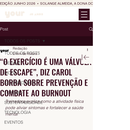
EDIÇÃO JUNHO 2026  •  SOLANGE ALMEIDA, A DONA DO RIT DO SÃO JOÃO
Post
TODOS OS POSTS
Redação
TODOS OS POSTS
2 min de leitura
“O EXERCÍCIO É UMA VÁLVULA
DESIGN
DE ESCAPE”, DIZ CAROL
MODA
BORBA SOBRE PREVENÇÃO E
CELEBRIDADES
COMBATE AO BURNOUT
TURISMO
Treinadora explica como a atividade física 
SUSTENTABILIDADE
pode aliviar sintomas e fortalecer a saúde 
TECNOLOGIA
mental
EVENTOS