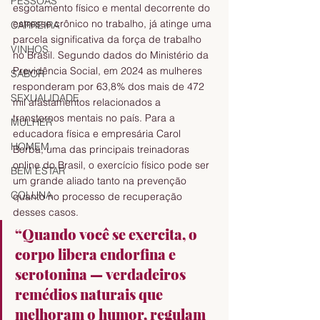
PESSOAS
esgotamento físico e mental decorrente do 
estresse crônico no trabalho, já atinge uma 
CARREIRA
parcela significativa da força de trabalho 
VINHOS
no Brasil. Segundo dados do Ministério da 
Previdência Social, em 2024 as mulheres 
SABOR
responderam por 63,8% dos mais de 472 
SEXUALIDADE
mil afastamentos relacionados a 
transtornos mentais no país. Para a 
MULHER
educadora física e empresária Carol 
HOMEM
Borba, uma das principais treinadoras 
online do Brasil, o exercício físico pode ser 
BEM ESTAR
um grande aliado tanto na prevenção 
COLUNA
quanto no processo de recuperação 
desses casos.
“Quando você se exercita, o 
corpo libera endorfina e 
serotonina — verdadeiros 
remédios naturais que 
melhoram o humor, regulam 