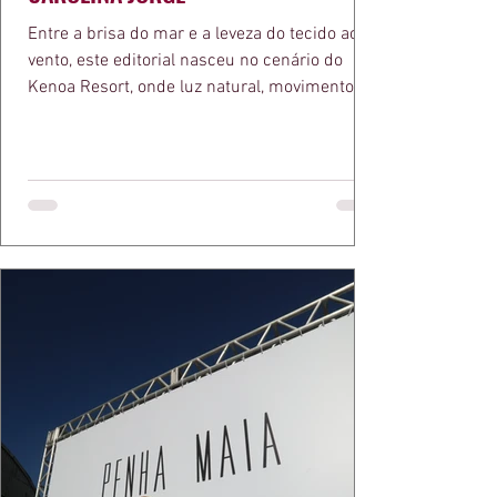
Entre a brisa do mar e a leveza do tecido ao
vento, este editorial nasceu no cenário do
Kenoa Resort, onde luz natural, movimento e
elegância se encontram. As lentes de Ita
Mazzutti eternizam looks assinados por Carol
Bassi e Chart, o biquíni da Chase Brasil e a
bolsa da Malu Pires, em uma composição que
celebra o verão como estado de espírito. Há
algo de intemporal em vestir o vento e deixar
que ele conduza a cena. Cada dobra do tecido,
cada reflexo dourado da luz sobre a pe