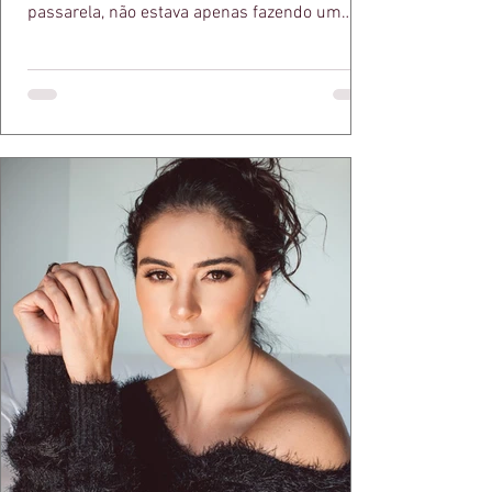
passarela, não estava apenas fazendo um
desfile bonito. Estava provando um ponto que
a apresentadora e influenciadora Juliana Herc
defende há tempos, o de que moda brasileira
ganha força quando carrega raiz. A coleção
"Brutalismo: Corpo Urbano" transformou
estruturas geométricas, volumes marcantes e
aquele concreto aparente típico da
arquitetura paulistana em peças de vestir, um
exercíci