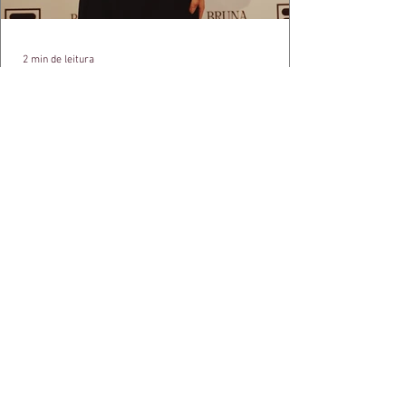
2 min de leitura
APÓS FEITO HISTÓRICO, BRUNA
IANHEZ É ANUNCIADA PELA FILA
Bruna Ianhez é anunciada como nova
embaixadora global da FILA após concluir a
Québec Mega Trail, no Canadá.