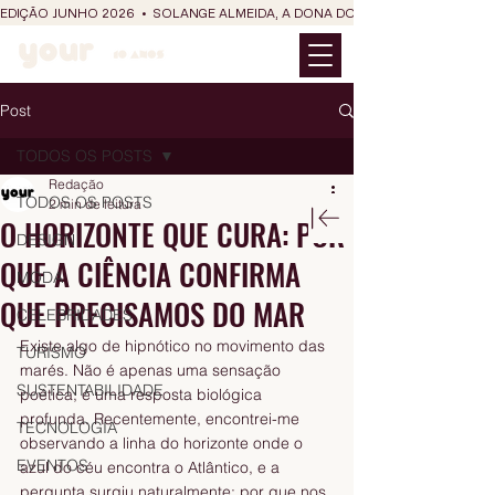
EDIÇÃO JUNHO 2026  •  SOLANGE ALMEIDA, A DONA DO RIT DO SÃO JOÃO
Post
TODOS OS POSTS
Redação
TODOS OS POSTS
2 min de leitura
O HORIZONTE QUE CURA: POR
DESIGN
QUE A CIÊNCIA CONFIRMA
MODA
QUE PRECISAMOS DO MAR
CELEBRIDADES
Existe algo de hipnótico no movimento das 
TURISMO
marés. Não é apenas uma sensação 
SUSTENTABILIDADE
poética; é uma resposta biológica 
profunda. Recentemente, encontrei-me 
TECNOLOGIA
observando a linha do horizonte onde o 
EVENTOS
azul do céu encontra o Atlântico, e a 
pergunta surgiu naturalmente: por que nos 