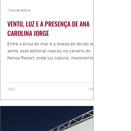
1 min de leitura
VENTO, LUZ E A PRESENÇA DE ANA
CAROLINA JORGE
Entre a brisa do mar e a leveza do tecido ao
vento, este editorial nasceu no cenário do
Kenoa Resort, onde luz natural, movimento e
elegância se encontram. As lentes de Ita
Mazzutti eternizam looks assinados por Carol
Bassi e Chart, o biquíni da Chase Brasil e a
bolsa da Malu Pires, em uma composição que
celebra o verão como estado de espírito. Há
algo de intemporal em vestir o vento e deixar
que ele conduza a cena. Cada dobra do tecido,
cada reflexo dourado da luz sobre a pe