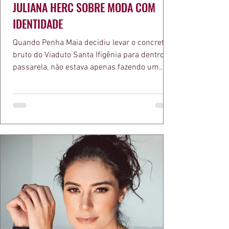
JULIANA HERC SOBRE MODA COM
IDENTIDADE
Quando Penha Maia decidiu levar o concreto
bruto do Viaduto Santa Ifigênia para dentro da
passarela, não estava apenas fazendo um
desfile bonito. Estava provando um ponto que
a apresentadora e influenciadora Juliana Herc
defende há tempos, o de que moda brasileira
ganha força quando carrega raiz. A coleção
"Brutalismo: Corpo Urbano" transformou
estruturas geométricas, volumes marcantes e
aquele concreto aparente típico da
arquitetura paulistana em peças de vestir, um
exercíci