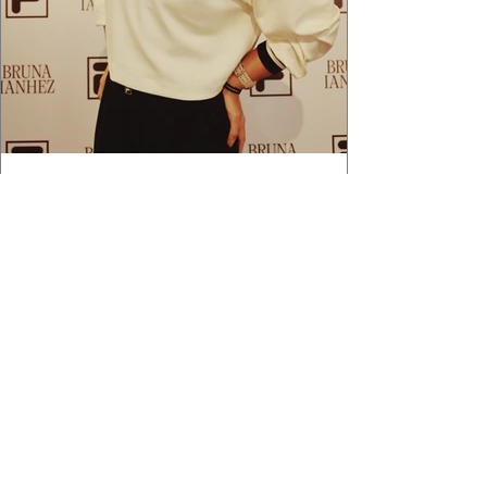
2 min de leitura
APÓS FEITO HISTÓRICO, BRUNA
IANHEZ É ANUNCIADA PELA FILA
Bruna Ianhez é anunciada como nova
embaixadora global da FILA após concluir a
Québec Mega Trail, no Canadá.