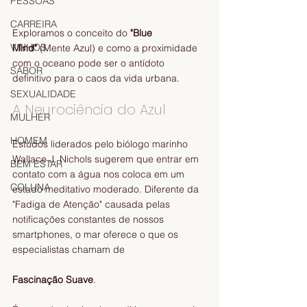
PESSOAS
CARREIRA
Exploramos o conceito do 
"Blue 
VINHOS
Mind"
 (Mente Azul) e como a proximidade 
com o oceano pode ser o antídoto 
SABOR
definitivo para o caos da vida urbana.
SEXUALIDADE
A Neurociência do Azul
MULHER
HOMEM
Estudos liderados pelo biólogo marinho 
Wallace J. Nichols sugerem que entrar em 
BEM ESTAR
contato com a água nos coloca em um 
COLUNA
estado meditativo moderado. Diferente da 
"Fadiga de Atenção" causada pelas 
notificações constantes de nossos 
smartphones, o mar oferece o que os 
especialistas chamam de 
Fascinação Suave
.