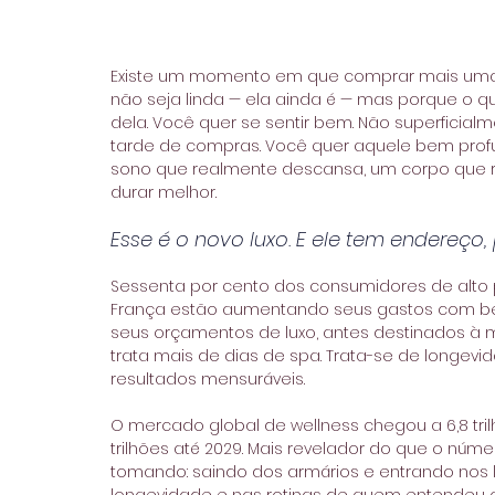
Existe um momento em que comprar mais uma bo
não seja linda — ela ainda é — mas porque o q
dela. Você quer se sentir bem. Não superfici
tarde de compras. Você quer aquele bem profu
sono que realmente descansa, um corpo que re
durar melhor.
Esse é o novo luxo. E ele tem endereço, 
Sessenta por cento dos consumidores de alto po
França estão aumentando seus gastos com bem
seus orçamentos de luxo, antes destinados à m
trata mais de dias de spa. Trata-se de longev
resultados mensuráveis.
O mercado global de wellness chegou a 6,8 tri
trilhões até 2029. Mais revelador do que o núme
tomando: saindo dos armários e entrando nos labo
longevidade e nas rotinas de quem entendeu qu