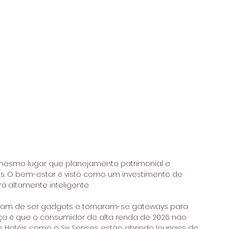
esmo lugar que planejamento patrimonial e 
tes. O bem-estar é visto como um investimento de 
á altamente inteligente. 
am de ser gadgets e tornaram-se gateways para 
ça é que o consumidor de alta renda de 2026 não 
 Hotéis como o Six Senses estão abrindo lounges de 