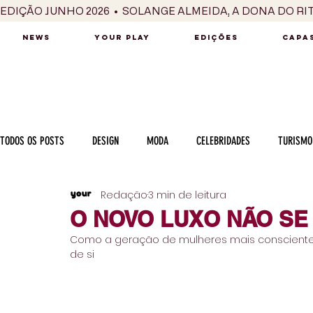
EDIÇÃO JUNHO 2026  •  SOLANGE ALMEIDA, A DONA DO RI
NEWS
YOUR PLAY
EDIÇÕES
CAPAS
TODOS OS POSTS
DESIGN
MODA
CELEBRIDADES
TURISMO
Redação
3 min de leitura
LUXO
MÚSICA
SÉRIES / TV
INTERNACIONAL
MERC
O NOVO LUXO NÃO SE 
Como a geração de mulheres mais conscientes da
MOTOR
CULINÁRIA
PESSOAS
CARREIRA
VINHOS
de si
COLUNA