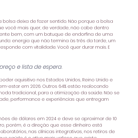
lsa deixa de fazer sentido. Não porque a bolsa 
ue você mais quer, de verdade, não cabe dentro 
almente bem, com um batuque de endorfina de uma 
ndo: energia que não termina às três da tarde, um 
sponde com vitalidade. Você quer durar mais. E 
preço e lista de espera.
der aquisitivo nos Estados Unidos, Reino Unido e 
-estar em 2026. Outros 64% estão realocando 
oda tradicional, para a otimização da saúde. Não se 
idade, performance e experiências que entregam 
lhões de dólares em 2024 e deve se aproximar de 10 
ro, porém, é a direção que esse dinheiro está 
ratórios, nas clínicas integrativas, nos retiros de 
e saúde é o ativo mais valioso que existe.