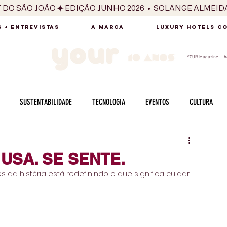
T DO SÃO JOÃO
 + ENTREVISTAS
A MARCA
LUXURY HOTELS C
YOUR Magazine — há
SUSTENTABILIDADE
TECNOLOGIA
EVENTOS
CULTURA
ADO
SAÚDE
FOTOGRAFIA
BELEZA
ESPORTES
ARTE
USA. SE SENTE.
 história está redefinindo o que significa cuidar 
SABOR
SEXUALIDADE
MULHER
HOMEM
BEM ESTAR