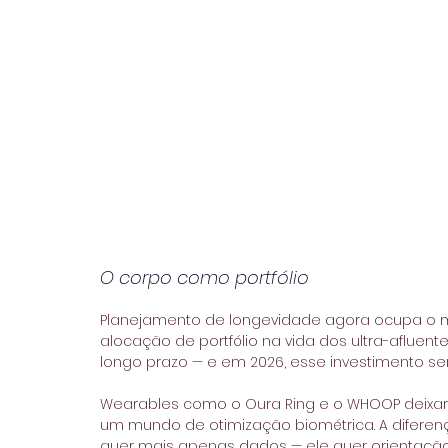
O corpo como portfólio
Planejamento de longevidade agora ocupa o m
alocação de portfólio na vida dos ultra-afluen
longo prazo — e em 2026, esse investimento ser
Wearables como o Oura Ring e o WHOOP deixar
um mundo de otimização biométrica. A diferen
quer mais apenas dados — ele quer orientação.