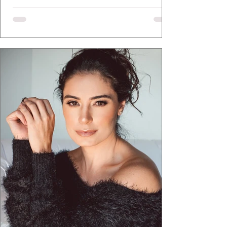
a apresentadora e influenciadora Juliana Herc
defende há tempos, o de que moda brasileira
ganha força quando carrega raiz. A coleção
"Brutalismo: Corpo Urbano" transformou
estruturas geométricas, volumes marcantes e
aquele concreto aparente típico da
arquitetura paulistana em peças de vestir, um
exercíci