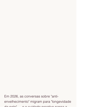
Em 2026, as conversas sobre "anti-
envelhecimento" migram para "longevidade 
da pele" — e o cuidado proativo passa a 