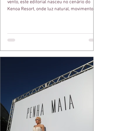
vento, este editorial nasceu no cenário do
Kenoa Resort, onde luz natural, movimento e
elegância se encontram. As lentes de Ita
Mazzutti eternizam looks assinados por Carol
Bassi e Chart, o biquíni da Chase Brasil e a
bolsa da Malu Pires, em uma composição que
celebra o verão como estado de espírito. Há
algo de intemporal em vestir o vento e deixar
que ele conduza a cena. Cada dobra do tecido,
cada reflexo dourado da luz sobre a pe