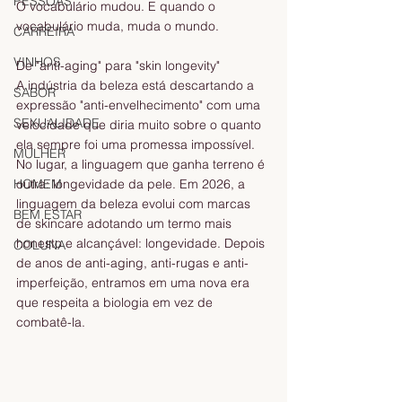
PESSOAS
O vocabulário mudou. E quando o 
vocabulário muda, muda o mundo.
CARREIRA
VINHOS
De "anti-aging" para "skin longevity"
A indústria da beleza está descartando a 
SABOR
expressão "anti-envelhecimento" com uma 
SEXUALIDADE
velocidade que diria muito sobre o quanto 
ela sempre foi uma promessa impossível. 
MULHER
No lugar, a linguagem que ganha terreno é 
HOMEM
outra: longevidade da pele. Em 2026, a 
linguagem da beleza evolui com marcas 
BEM ESTAR
de skincare adotando um termo mais 
honesto e alcançável: longevidade. Depois 
COLUNA
de anos de anti-aging, anti-rugas e anti-
imperfeição, entramos em uma nova era 
que respeita a biologia em vez de 
combatê-la.  