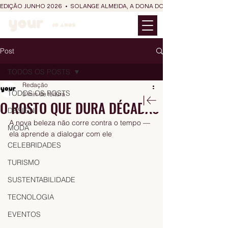
EDIÇÃO JUNHO 2026  •  SOLANGE ALMEIDA, A DONA DO RIT DO SÃO JOÃO
Post
TODOS OS POSTS
Redação
TODOS OS POSTS
3 min de leitura
O ROSTO QUE DURA DÉCADAS
DESIGN
A nova beleza não corre contra o tempo — 
MODA
ela aprende a dialogar com ele
CELEBRIDADES
TURISMO
SUSTENTABILIDADE
TECNOLOGIA
EVENTOS