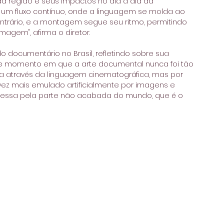
da região e seus impactos no dia a dia da 
um fluxo contínuo, onde a linguagem se molda ao 
ntrário, e a montagem segue seu ritmo, permitindo 
agem", afirma o diretor. 
ocumentário no Brasil, refletindo sobre sua 
nte momento em que a arte documental nunca foi tão 
ca através da linguagem cinematográfica, mas por 
z mais emulado artificialmente por imagens e 
eressa pela parte não acabada do mundo, que é o 