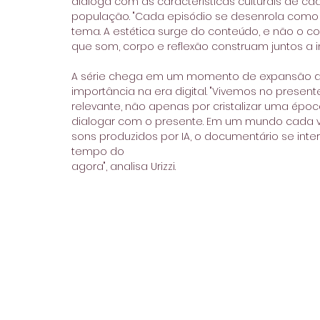
dialoga com as características culturais de ca
população. "Cada episódio se desenrola como 
tema. A estética surge do conteúdo, e não o co
que som, corpo e reflexão construam juntos a im
A série chega em um momento de expansão do d
importância na era digital. "Vivemos no prese
relevante, não apenas por cristalizar uma épo
dialogar com o presente. Em um mundo cada ve
sons produzidos por IA, o documentário se int
tempo do
agora", analisa Urizzi. 