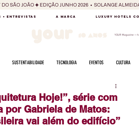
T DO SÃO JOÃO
 + ENTREVISTAS
A MARCA
LUXURY HOTELS C
YOUR Magazine — há
SUSTENTABILIDADE
TECNOLOGIA
EVENTOS
CULTURA
ADO
SAÚDE
FOTOGRAFIA
BELEZA
ESPORTES
ARTE
quitetura Hoje!”, série com
a por Gabriela de Matos:
SABOR
SEXUALIDADE
MULHER
HOMEM
BEM ESTAR
ileira vai além do edifício”