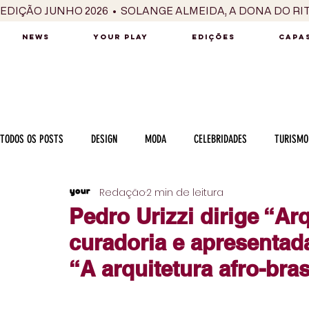
EDIÇÃO JUNHO 2026  •  SOLANGE ALMEIDA, A DONA DO RI
NEWS
YOUR PLAY
EDIÇÕES
CAPAS
TODOS OS POSTS
DESIGN
MODA
CELEBRIDADES
TURISMO
Redação
2 min de leitura
LUXO
MÚSICA
SÉRIES / TV
INTERNACIONAL
MERC
Pedro Urizzi dirige “Ar
curadoria e apresentad
MOTOR
CULINÁRIA
PESSOAS
CARREIRA
VINHOS
“A arquitetura afro-bras
COLUNA