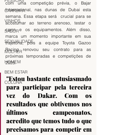
PESSOAS
com uma competição prévia, o Bajar 
Internacional, nas dunas de Dubai esta 
CARREIRA
semana. Essa etapa será  crucial para se 
VINHOS
acostumar ao terreno arenoso, testar o 
carro e os equipamentos. Além disso, 
SABOR
marca um momento importante em sua 
SEXUALIDADE
trajetória, pois a equipe Toyota Gazoo 
Racing renovou seu contrato para as 
MULHER
próximas temporadas e competições de 
HOMEM
2025.
BEM ESTAR
"Estou bastante entusiasmado 
COLUNA
para participar pela terceira 
vez do Dakar. Com os 
resultados que obtivemos nos 
últimos campeonatos, 
acredito que temos tudo o que 
precisamos para competir em 