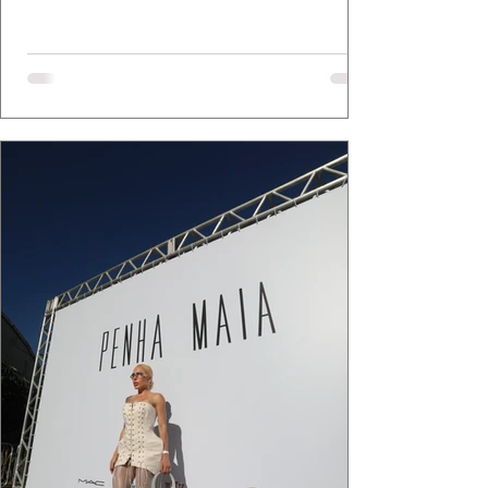
Mazzutti eternizam looks assinados por Carol
Bassi e Chart, o biquíni da Chase Brasil e a
bolsa da Malu Pires, em uma composição que
celebra o verão como estado de espírito. Há
algo de intemporal em vestir o vento e deixar
que ele conduza a cena. Cada dobra do tecido,
cada reflexo dourado da luz sobre a pe