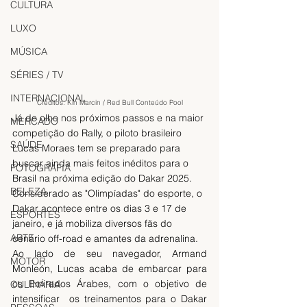
CULTURA
LUXO
MÚSICA
SÉRIES / TV
INTERNACIONAL
Créditos: Kin Marcin / Red Bull Conteúdo Pool
Já de olho nos próximos passos e na maior 
MERCADO
competição do Rally, o piloto brasileiro 
SAÚDE
Lucas Moraes tem se preparado para  
buscar ainda mais feitos inéditos para o 
FOTOGRAFIA
Brasil na próxima edição do Dakar 2025. 
BELEZA
Considerado as "Olimpíadas" do esporte, o 
Dakar acontece entre os dias 3 e 17 de 
ESPORTES
janeiro, e já mobiliza diversos fãs do 
ARTE
cenário off-road e amantes da adrenalina.
Ao lado de seu navegador, Armand 
MOTOR
Monleón, Lucas acaba de embarcar para 
os Emirados Árabes, com o objetivo de 
CULINÁRIA
intensificar  os treinamentos para o Dakar 