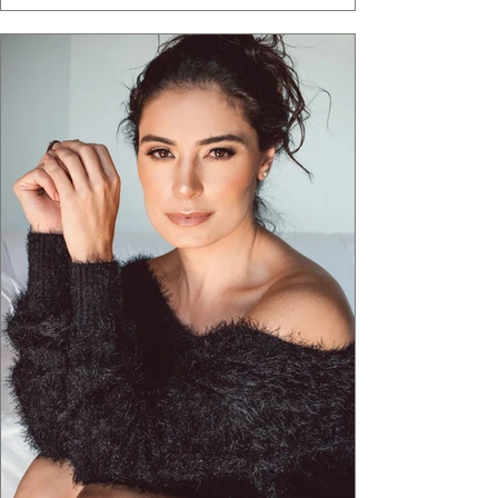
"Brutalismo: Corpo Urbano" transformou
estruturas geométricas, volumes marcantes e
aquele concreto aparente típico da
arquitetura paulistana em peças de vestir, um
exercíci