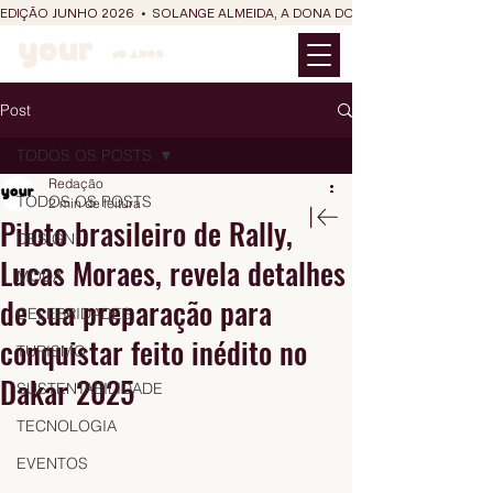
EDIÇÃO JUNHO 2026  •  SOLANGE ALMEIDA, A DONA DO RIT DO SÃO JOÃO
Post
TODOS OS POSTS
Redação
TODOS OS POSTS
2 min de leitura
Piloto brasileiro de Rally,
DESIGN
Lucas Moraes, revela detalhes
MODA
de sua preparação para
CELEBRIDADES
conquistar feito inédito no
TURISMO
Dakar 2025
SUSTENTABILIDADE
TECNOLOGIA
EVENTOS