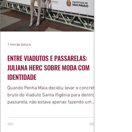
1 min de leitura
ENTRE VIADUTOS E PASSARELAS:
JULIANA HERC SOBRE MODA COM
IDENTIDADE
Quando Penha Maia decidiu levar o concreto
bruto do Viaduto Santa Ifigênia para dentro da
passarela, não estava apenas fazendo um
desfile bonito. Estava provando um ponto que
a apresentadora e influenciadora Juliana Herc
defende há tempos, o de que moda brasileira
ganha força quando carrega raiz. A coleção