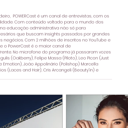
eiro,  POWERCast é um canal de entrevistas, com os 
alidade. Com conteúdo voltado para o mundo dos 
 na educação administrativa não só para 
esários que buscam insights passados por grandes 
egócios. Com 2 milhões de inscritos no YouTube e 
e o PowerCast é o maior canal de 
rente. No microfone do programa já passaram vozes 
ulis (Oakberry), Felipe Massa (Piloto), Leo Picon (Just 
 Emotion), João Appolinário (Polishop) Marcella 
ios (Laces and Hair), Cris Arcangeli (Beauty'in) e 