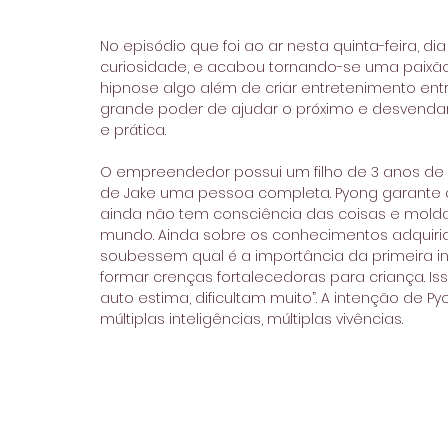
No episódio que foi ao ar nesta quinta-feira,
curiosidade, e acabou tornando-se uma paixão
hipnose algo além de criar entretenimento en
grande poder de ajudar o próximo e desvendar o
e prática.
O empreendedor possui um filho de 3 anos de
de Jake uma pessoa completa. Pyong garante q
ainda não tem consciência das coisas e molda
mundo. Ainda sobre os conhecimentos adquirido
soubessem qual é a importância da primeira inf
formar crenças fortalecedoras para criança. Iss
auto estima, dificultam muito”. A intenção de 
múltiplas inteligências, múltiplas vivências.