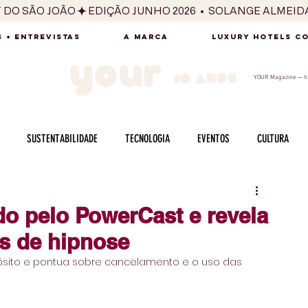
T DO SÃO JOÃO
 + ENTREVISTAS
A MARCA
LUXURY HOTELS C
YOUR Magazine — há
SUSTENTABILIDADE
TECNOLOGIA
EVENTOS
CULTURA
ADO
SAÚDE
FOTOGRAFIA
BELEZA
ESPORTES
ARTE
do pelo PowerCast e revela
s de hipnose
SABOR
SEXUALIDADE
MULHER
HOMEM
BEM ESTAR
sito e pontua sobre cancelamento e o uso das 