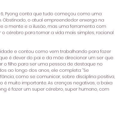
 dia 6, Pyong conta que tudo começou como uma 
. Obstinado, o atual empreendedor enxerga na 
tre a mente e a ilusão, mas uma ferramenta com 
 cérebro para tornar a vida mais simples, racional 
 idade e contou como vem trabalhando para fazer 
ue é dever do pai e da mãe direcionar um ser que 
r o filho para ser uma pessoa de destaque no 
s ao longo dos anos, ele completa: “Se 
ância, como se comunicar, sobre disciplina positiva, 
o é muito importante. As crenças negativas, a baixa 
Pyong é fazer um super cérebro, super humano, com 