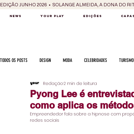
EDIÇÃO JUNHO 2026  •  SOLANGE ALMEIDA, A DONA DO RI
NEWS
YOUR PLAY
EDIÇÕES
CAPAS
TODOS OS POSTS
DESIGN
MODA
CELEBRIDADES
TURISMO
Redação
2 min de leitura
LUXO
MÚSICA
SÉRIES / TV
INTERNACIONAL
MERC
Pyong Lee é entrevista
como aplica os método
MOTOR
CULINÁRIA
PESSOAS
CARREIRA
VINHOS
Empreendedor fala sobre a hipnose com propó
redes sociais
COLUNA