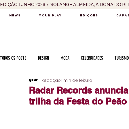
EDIÇÃO JUNHO 2026  •  SOLANGE ALMEIDA, A DONA DO RI
NEWS
YOUR PLAY
EDIÇÕES
CAPAS
TODOS OS POSTS
DESIGN
MODA
CELEBRIDADES
TURISMO
Redação
1 min de leitura
LUXO
MÚSICA
SÉRIES / TV
INTERNACIONAL
MERC
Radar Records anuncia 
trilha da Festa do Peão
MOTOR
CULINÁRIA
PESSOAS
CARREIRA
VINHOS
COLUNA