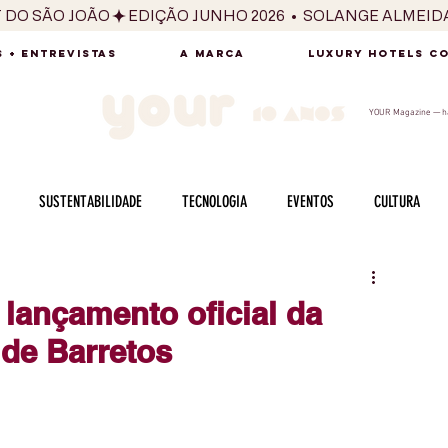
T DO SÃO JOÃO
 + ENTREVISTAS
A MARCA
LUXURY HOTELS C
YOUR Magazine — há
SUSTENTABILIDADE
TECNOLOGIA
EVENTOS
CULTURA
ADO
SAÚDE
FOTOGRAFIA
BELEZA
ESPORTES
ARTE
lançamento oficial da
 de Barretos
SABOR
SEXUALIDADE
MULHER
HOMEM
BEM ESTAR