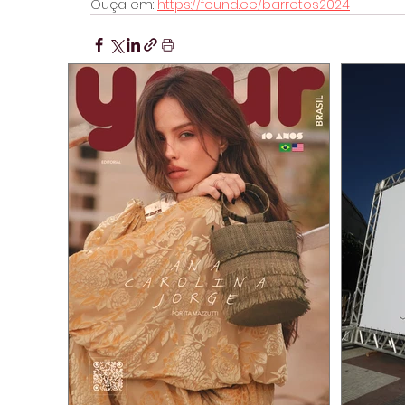
Ouça em: 
https://found.ee/barretos2024