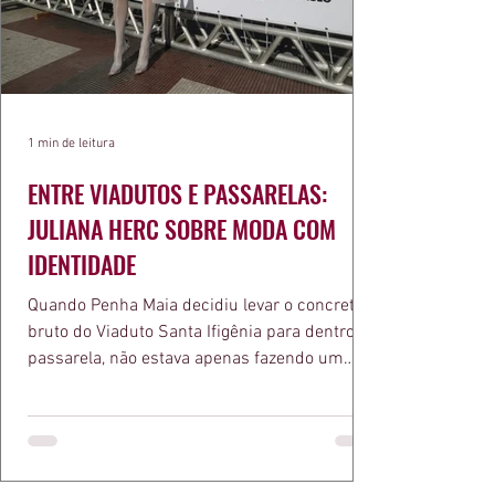
1 min de leitura
ENTRE VIADUTOS E PASSARELAS:
JULIANA HERC SOBRE MODA COM
IDENTIDADE
Quando Penha Maia decidiu levar o concreto
bruto do Viaduto Santa Ifigênia para dentro da
passarela, não estava apenas fazendo um
desfile bonito. Estava provando um ponto que
a apresentadora e influenciadora Juliana Herc
defende há tempos, o de que moda brasileira
ganha força quando carrega raiz. A coleção
"Brutalismo: Corpo Urbano" transformou