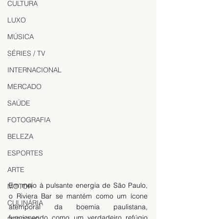
CULTURA
LUXO
MÚSICA
SÉRIES / TV
INTERNACIONAL
MERCADO
SAÚDE
FOTOGRAFIA
BELEZA
ESPORTES
ARTE
Em meio à pulsante energia de São Paulo, 
MOTOR
o Riviera Bar se mantém como um ícone 
CULINÁRIA
atemporal da boemia paulistana, 
funcionando como um verdadeiro refúgio 