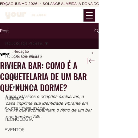
EDIÇÃO JUNHO 2026  •  SOLANGE ALMEIDA, A DONA DO RIT DO SÃO JOÃO
Post
TODOS OS POSTS
Redação
TODOS OS POSTS
3 min de leitura
RIVIERA BAR: COMO É A
DESIGN
COQUETELARIA DE UM BAR
MODA
QUE NUNCA DORME?
CELEBRIDADES
Entre clássicos e criações exclusivas, a 
TURISMO
casa imprime sua identidade vibrante em 
SUSTENTABILIDADE
drinks que acompanham o ritmo de um bar 
que funciona 24h
TECNOLOGIA
EVENTOS