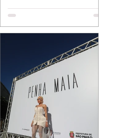
Bassi e Chart, o biquíni da Chase Brasil e a
bolsa da Malu Pires, em uma composição que
celebra o verão como estado de espírito. Há
algo de intemporal em vestir o vento e deixar
que ele conduza a cena. Cada dobra do tecido,
cada reflexo dourado da luz sobre a pe