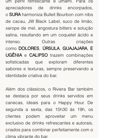
um perfil refrescante e umami. Para os 
apreciadores de drinks encorpados, 
o 
SURA
 harmoniza Bulleit Bourbon com nibs 
de cacau, JW Black Label, suco de limão, 
xarope de mel, angostura bitters e solução 
salina, resultando em um coquetel ácido e 
intenso. Outras criações 
como
 DOLORES
, 
ÚRSULA
, 
GUAJAJARA
, 
E
UGÊNIA
 e 
CALIPSO
 trazem combinações 
sofisticadas que exploram diferentes 
sabores e texturas, sempre preservando a 
identidade criativa do bar.
Além dos clássicos, o Riviera Bar também 
se destaca por seus drinks servidos em 
canecas, ideais para o Happy Hour. De 
segunda a sexta, das 15h30 às 19h, os 
clientes podem aproveitar um menu 
exclusivo de drinks refrescantes e autorais, 
criados para combinar perfeitamente com o 
clima vibrante do bar. 