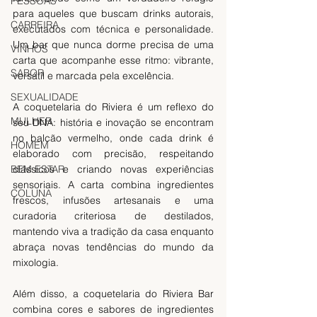
PESSOAS
para aqueles que buscam drinks autorais, 
CARREIRA
executados com técnica e personalidade. 
Um bar que nunca dorme precisa de uma 
VINHOS
carta que acompanhe esse ritmo: vibrante, 
SABOR
versátil e marcada pela excelência.
SEXUALIDADE
A coquetelaria do Riviera é um reflexo do 
MULHER
seu DNA: história e inovação se encontram 
no balcão vermelho, onde cada drink é 
HOMEM
elaborado com precisão, respeitando 
clássicos e criando novas experiências 
BEM ESTAR
sensoriais. A carta combina ingredientes 
COLUNA
frescos, infusões artesanais e uma 
curadoria criteriosa de destilados, 
mantendo viva a tradição da casa enquanto 
abraça novas tendências do mundo da 
mixologia.
Além disso, a coquetelaria do Riviera Bar 
combina cores e sabores de ingredientes 