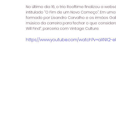
No último dia 16, o trio Rooftime finalizou a web
intitulado “O Fim de um Novo Começo”. Em uma 
formado por Lisandro Carvalho e os irmãos Gab
música da carreira para fechar o que consider
Will Find”, parceria com Vintage Culture. 
https://www.youtube.com/watch?v=aXNX2-e