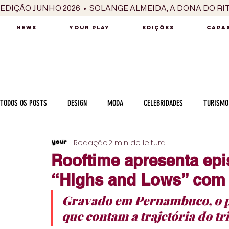
EDIÇÃO JUNHO 2026  •  SOLANGE ALMEIDA, A DONA DO RI
NEWS
YOUR PLAY
EDIÇÕES
CAPAS
TODOS OS POSTS
DESIGN
MODA
CELEBRIDADES
TURISMO
Redação
2 min de leitura
LUXO
MÚSICA
SÉRIES / TV
INTERNACIONAL
MERC
Rooftime apresenta epis
“Highs and Lows” com a 
MOTOR
CULINÁRIA
PESSOAS
CARREIRA
VINHOS
Gravado em Pernambuco, o pr
que contam a trajetória do tri
COLUNA