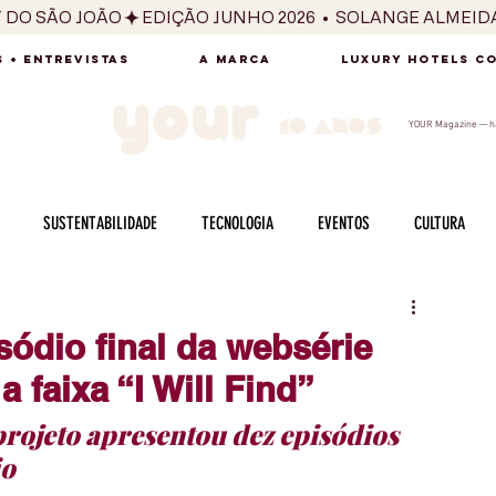
T DO SÃO JOÃO
 + ENTREVISTAS
A MARCA
LUXURY HOTELS C
YOUR Magazine — há
SUSTENTABILIDADE
TECNOLOGIA
EVENTOS
CULTURA
ADO
SAÚDE
FOTOGRAFIA
BELEZA
ESPORTES
ARTE
ódio final da websérie
faixa “I Will Find”
SABOR
SEXUALIDADE
MULHER
HOMEM
BEM ESTAR
ojeto apresentou dez episódios 
o 