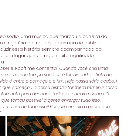
episódio, uma música que marcou a carreira do 
trajetória do trio, o que permitiu ao público 
aduzir essa história, sempre acompanhada da 
 foi um lugar que carrega muito significado: 
a. 
ebsérie, Rooftime comenta: 
“Quando você cria uma 
 Mas ao mesmo tempo você está terminando a tinta de 
da é entre o começo e o fim. Hoje nossa série acaba. I 
fez, que começou a nossa história também termina nossa 
ustamente para dar cor a todas as outras músicas. O 
que tornou possível a gente enxergar tudo isso. 
o e o fim de tudo isso? Porque sem ela a gente não 
 