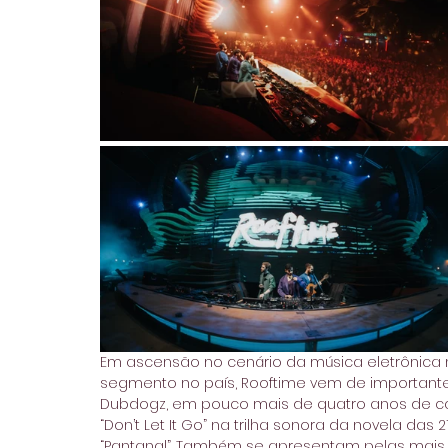
Em ascensão no cenário da música eletrônica 
segmento no país, Rooftime vem de importantes
Dubdogz, em pouco mais de quatro anos de carr
“Don’t Let It Go” na trilha sonora da novela das
“Pantanal”. Também se apresentam pelas mais 