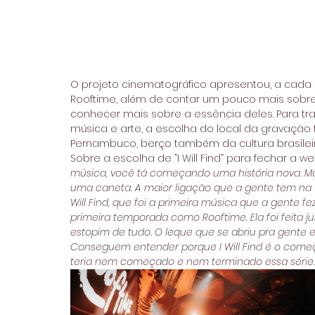
O projeto cinematográfico apresentou, a cada 
Rooftime, além de contar um pouco mais sobre a 
conhecer mais sobre a essência deles. Para tr
música e arte, a escolha do local da gravação
Pernambuco, berço também da cultura brasileir
Sobre a escolha de “I Will Find” para fechar a w
música, você tá começando uma história nova.
uma caneta. A maior ligação que a gente tem na vi
Will Find, que foi a primeira música que a gente 
primeira temporada como Rooftime. Ela foi feita j
estopim de tudo. O leque que se abriu pra gente e 
Conseguem entender porque I Will Find é o começ
teria nem começado e nem terminado essa série.”