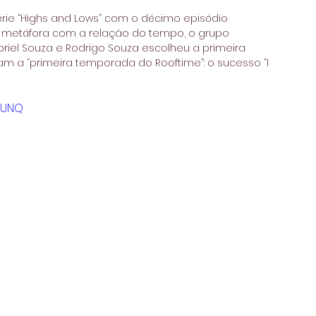
série “Highs and Lows” com o décimo episódio 
metáfora com a relação do tempo, o grupo 
riel Souza e Rodrigo Souza escolheu a primeira 
am a “primeira temporada do Rooftime”: o sucesso “I 
lUNQ