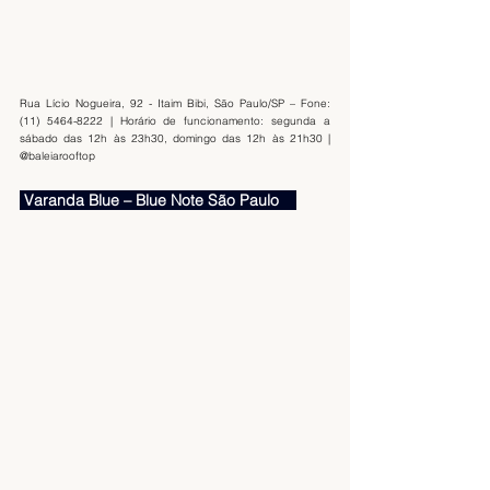
Rua Lício Nogueira, 92 - Itaim Bibi, São Paulo/SP – Fone: 
(11) 5464-8222 | Horário de funcionamento: segunda a 
sábado das 12h às 23h30, domingo das 12h às 21h30 | 
@baleiarooftop
 Varanda Blue – Blue Note São Paulo    