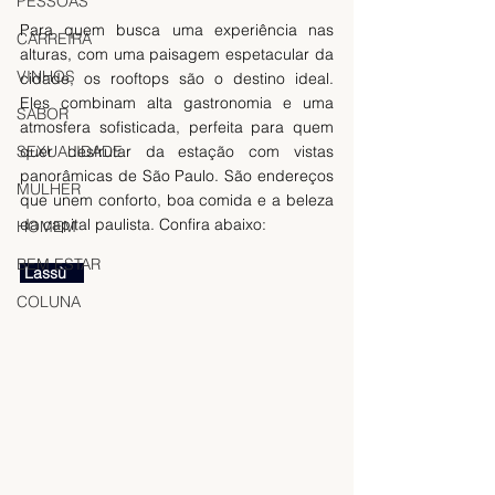
PESSOAS
Para quem busca uma experiência nas 
CARREIRA
alturas, com uma paisagem espetacular da 
VINHOS
cidade, os rooftops são o destino ideal. 
Eles combinam alta gastronomia e uma 
SABOR
atmosfera sofisticada, perfeita para quem 
SEXUALIDADE
quer desfrutar da estação com vistas 
panorâmicas de São Paulo. São endereços 
MULHER
que unem conforto, boa comida e a beleza 
da capital paulista. Confira abaixo:
HOMEM
BEM ESTAR
 Lassù    
COLUNA