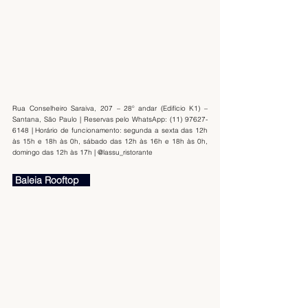
Rua Conselheiro Saraiva, 207 – 28º andar (Edifício K1) – 
Santana, São Paulo | Reservas pelo WhatsApp: (11) 97627-
6148 | Horário de funcionamento: segunda a sexta das 12h 
às 15h e 18h às 0h, sábado das 12h às 16h e 18h às 0h, 
domingo das 12h às 17h | @lassu_ristorante
 Baleia Rooftop    