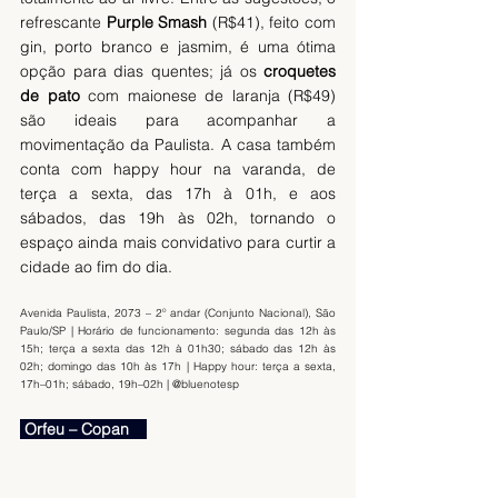
refrescante 
Purple Smash
 (R$41), feito com 
gin, porto branco e jasmim, é uma ótima 
opção para dias quentes; já os 
croquetes 
de pato
 com maionese de laranja (R$49) 
são ideais para acompanhar a 
movimentação da Paulista. A casa também 
conta com happy hour na varanda, de 
terça a sexta, das 17h à 01h, e aos 
sábados, das 19h às 02h, tornando o 
espaço ainda mais convidativo para curtir a 
cidade ao fim do dia.
Avenida Paulista, 2073 – 2º andar (Conjunto Nacional), São 
Paulo/SP | Horário de funcionamento: segunda das 12h às 
15h; terça a sexta das 12h à 01h30; sábado das 12h às 
02h; domingo das 10h às 17h | Happy hour: terça a sexta, 
17h–01h; sábado, 19h–02h | @bluenotesp
 Orfeu – Copan    