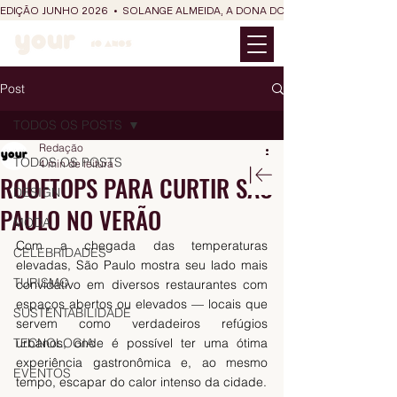
EDIÇÃO JUNHO 2026  •  SOLANGE ALMEIDA, A DONA DO RIT DO SÃO JOÃO
Post
TODOS OS POSTS
Redação
TODOS OS POSTS
4 min de leitura
ROOFTOPS PARA CURTIR SÃO
DESIGN
PAULO NO VERÃO
MODA
Com a chegada das temperaturas 
CELEBRIDADES
elevadas, São Paulo mostra seu lado mais 
TURISMO
convidativo em diversos restaurantes com 
espaços abertos ou elevados — locais que 
SUSTENTABILIDADE
servem como verdadeiros refúgios 
TECNOLOGIA
urbanos, onde é possível ter uma ótima 
experiência gastronômica e, ao mesmo 
EVENTOS
tempo, escapar do calor intenso da cidade.