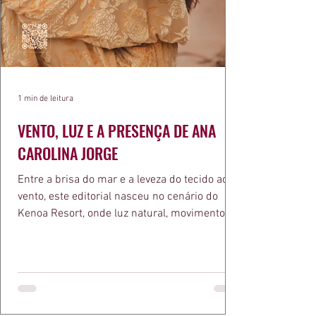
1 min de leitura
VENTO, LUZ E A PRESENÇA DE ANA
CAROLINA JORGE
Entre a brisa do mar e a leveza do tecido ao
vento, este editorial nasceu no cenário do
Kenoa Resort, onde luz natural, movimento e
elegância se encontram. As lentes de Ita
Mazzutti eternizam looks assinados por Carol
Bassi e Chart, o biquíni da Chase Brasil e a
bolsa da Malu Pires, em uma composição que
celebra o verão como estado de espírito. Há
algo de intemporal em vestir o vento e deixar