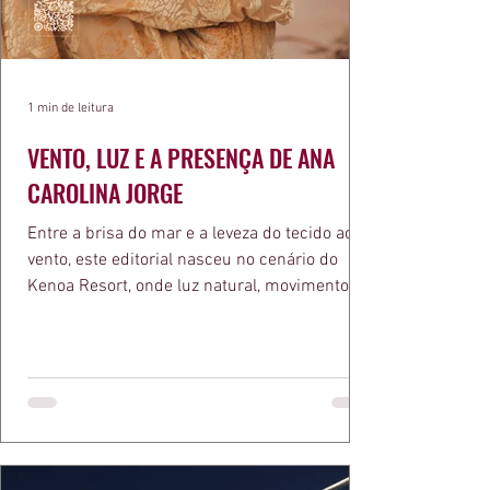
1 min de leitura
VENTO, LUZ E A PRESENÇA DE ANA
CAROLINA JORGE
Entre a brisa do mar e a leveza do tecido ao
vento, este editorial nasceu no cenário do
Kenoa Resort, onde luz natural, movimento e
elegância se encontram. As lentes de Ita
Mazzutti eternizam looks assinados por Carol
Bassi e Chart, o biquíni da Chase Brasil e a
bolsa da Malu Pires, em uma composição que
celebra o verão como estado de espírito. Há
algo de intemporal em vestir o vento e deixar
que ele conduza a cena. Cada dobra do tecido,