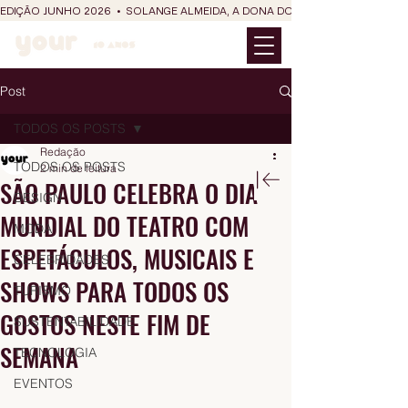
EDIÇÃO JUNHO 2026  •  SOLANGE ALMEIDA, A DONA DO RIT DO SÃO JOÃO
Post
TODOS OS POSTS
Redação
TODOS OS POSTS
2 min de leitura
SÃO PAULO CELEBRA O DIA
DESIGN
MUNDIAL DO TEATRO COM
MODA
ESPETÁCULOS, MUSICAIS E
CELEBRIDADES
SHOWS PARA TODOS OS
TURISMO
GOSTOS NESTE FIM DE
SUSTENTABILIDADE
SEMANA
TECNOLOGIA
EVENTOS