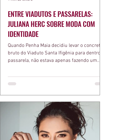
ENTRE VIADUTOS E PASSARELAS:
JULIANA HERC SOBRE MODA COM
IDENTIDADE
Quando Penha Maia decidiu levar o concreto
bruto do Viaduto Santa Ifigênia para dentro da
passarela, não estava apenas fazendo um
desfile bonito. Estava provando um ponto que
a apresentadora e influenciadora Juliana Herc
defende há tempos, o de que moda brasileira
ganha força quando carrega raiz. A coleção
"Brutalismo: Corpo Urbano" transformou
estruturas geométricas, volumes marcantes e
aquele concreto aparente típico da
arquitetura paulistana em peças de vestir, um
exercíci