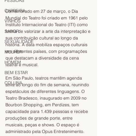
PESSOAS
CARREIRA
Comemorado em 27 de março, o Dia 
Mundial do Teatro foi criado em 1961 pelo 
VINHOS
Instituto Internacional do Teatro (ITI) como 
SABOR
forma de valorizar a arte da interpretação e 
sua contribuição cultural ao longo da 
SEXUALIDADE
história. A data mobiliza espaços culturais 
em diferentes países, com programações 
MULHER
que destacam a diversidade da cena 
HOMEM
teatral e musical.
BEM ESTAR
Em São Paulo, teatros mantêm agenda 
COLUNA
ativa ao longo do fim de semana, reunindo 
espetáculos de diferentes linguagens. O 
Teatro Bradesco, inaugurado em 2009 no 
Bourbon Shopping, em Perdizes, tem 
capacidade para 1.439 pessoas e recebe 
produções de grande porte, entre 
musicais, peças e shows. O espaço é 
administrado pela Opus Entretenimento.