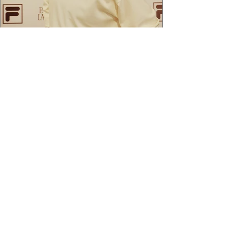
2 min de leitura
APÓS FEITO HISTÓRICO, BRUNA
IANHEZ É ANUNCIADA PELA FILA
Bruna Ianhez é anunciada como nova
embaixadora global da FILA após concluir a
Québec Mega Trail, no Canadá.