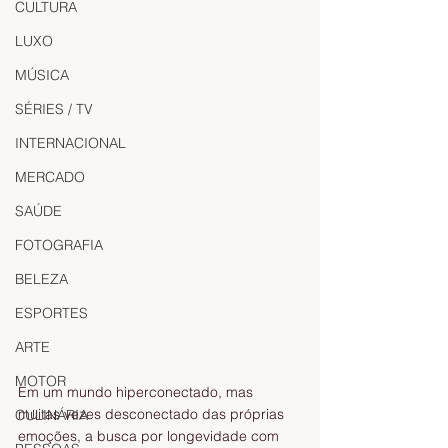
CULTURA
LUXO
MÚSICA
SÉRIES / TV
INTERNACIONAL
MERCADO
SAÚDE
FOTOGRAFIA
BELEZA
ESPORTES
ARTE
MOTOR
Em um mundo hiperconectado, mas 
muitas vezes desconectado das próprias 
CULINÁRIA
emoções, a busca por longevidade com 