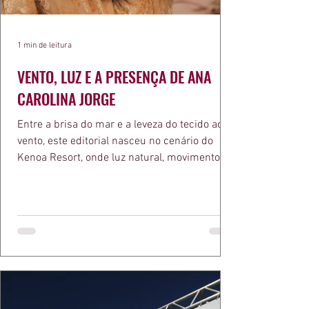
1 min de leitura
VENTO, LUZ E A PRESENÇA DE ANA
CAROLINA JORGE
Entre a brisa do mar e a leveza do tecido ao
vento, este editorial nasceu no cenário do
Kenoa Resort, onde luz natural, movimento e
elegância se encontram. As lentes de Ita
Mazzutti eternizam looks assinados por Carol
Bassi e Chart, o biquíni da Chase Brasil e a
bolsa da Malu Pires, em uma composição que
celebra o verão como estado de espírito. Há
algo de intemporal em vestir o vento e deixar
que ele conduza a cena. Cada dobra do tecido,
cada reflexo dourado da luz sobre a pe