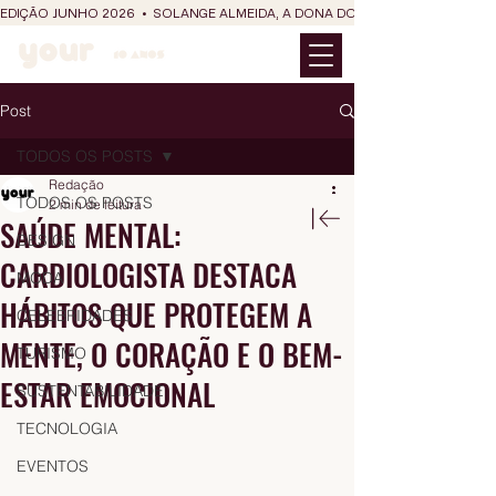
EDIÇÃO JUNHO 2026  •  SOLANGE ALMEIDA, A DONA DO RIT DO SÃO JOÃO
Post
TODOS OS POSTS
Redação
TODOS OS POSTS
2 min de leitura
SAÚDE MENTAL:
DESIGN
CARDIOLOGISTA DESTACA
MODA
HÁBITOS QUE PROTEGEM A
CELEBRIDADES
MENTE, O CORAÇÃO E O BEM-
TURISMO
ESTAR EMOCIONAL
SUSTENTABILIDADE
TECNOLOGIA
EVENTOS