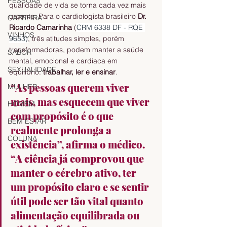
PESSOAS
qualidade de vida se torna cada vez mais 
urgente. Para o cardiologista brasileiro 
Dr. 
CARREIRA
Ricardo Camarinha 
(
CRM 6338 DF - RQE 
VINHOS
9653)
, três atitudes simples, porém 
transformadoras, podem manter a saúde 
SABOR
mental, emocional e cardíaca em 
SEXUALIDADE
equilíbrio: 
trabalhar, ler e ensinar
.
“As pessoas querem viver 
MULHER
mais, mas esquecem que viver 
HOMEM
com propósito é o que 
BEM ESTAR
realmente prolonga a 
COLUNA
existência”, afirma o médico. 
“A ciência já comprovou que 
manter o cérebro ativo, ter 
um propósito claro e se sentir 
útil pode ser tão vital quanto 
alimentação equilibrada ou 