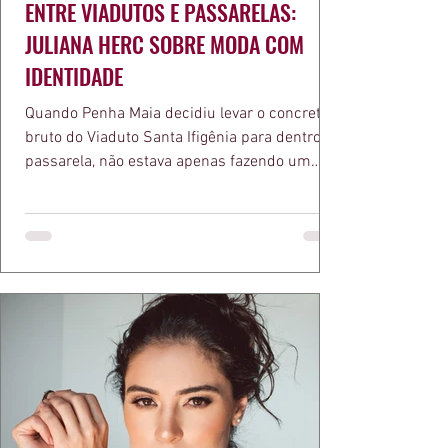
ENTRE VIADUTOS E PASSARELAS:
JULIANA HERC SOBRE MODA COM
IDENTIDADE
Quando Penha Maia decidiu levar o concreto
bruto do Viaduto Santa Ifigênia para dentro da
passarela, não estava apenas fazendo um
desfile bonito. Estava provando um ponto que
a apresentadora e influenciadora Juliana Herc
defende há tempos, o de que moda brasileira
ganha força quando carrega raiz. A coleção
"Brutalismo: Corpo Urbano" transformou
estruturas geométricas, volumes marcantes e
aquele concreto aparente típico da
arquitetura paulistana em peças de vestir, um
exercíci