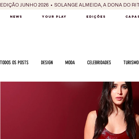
EDIÇÃO JUNHO 2026  •  SOLANGE ALMEIDA, A DONA DO RI
NEWS
YOUR PLAY
EDIÇÕES
CAPAS
TODOS OS POSTS
DESIGN
MODA
CELEBRIDADES
TURISMO
LUXO
MÚSICA
SÉRIES / TV
INTERNACIONAL
MERC
MOTOR
CULINÁRIA
PESSOAS
CARREIRA
VINHOS
COLUNA