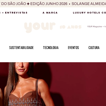
T DO SÃO JOÃO
 + ENTREVISTAS
A MARCA
LUXURY HOTELS C
YOUR Magazine — há
SUSTENTABILIDADE
TECNOLOGIA
EVENTOS
CULTURA
ADO
SAÚDE
FOTOGRAFIA
BELEZA
ESPORTES
ARTE
SABOR
SEXUALIDADE
MULHER
HOMEM
BEM ESTAR