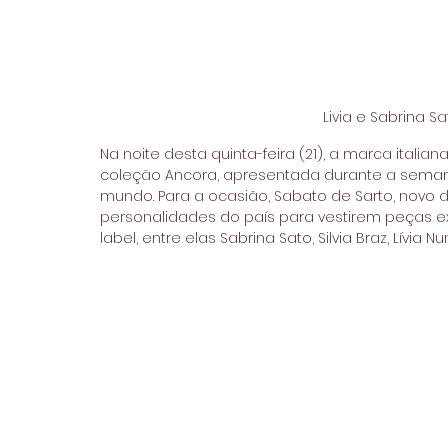
Livia e Sabrina S
Na noite desta quinta-feira (21), a marca itali
coleção Ancora, apresentada durante a seman
mundo. Para a ocasião, Sabato de Sarto, novo di
personalidades do país para vestirem peças ex
label, entre elas Sabrina Sato, Silvia Braz, Lívia Nu