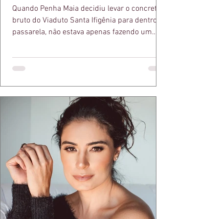
Quando Penha Maia decidiu levar o concreto
bruto do Viaduto Santa Ifigênia para dentro da
passarela, não estava apenas fazendo um
desfile bonito. Estava provando um ponto que
a apresentadora e influenciadora Juliana Herc
defende há tempos, o de que moda brasileira
ganha força quando carrega raiz. A coleção
"Brutalismo: Corpo Urbano" transformou
estruturas geométricas, volumes marcantes e
aquele concreto aparente típico da
arquitetura paulistana em peças de vestir, um
exercíci