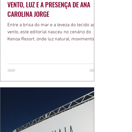
VENTO, LUZ E A PRESENÇA DE ANA
CAROLINA JORGE
Entre a brisa do mar e a leveza do tecido ao
vento, este editorial nasceu no cenário do
Kenoa Resort, onde luz natural, movimento e
elegância se encontram. As lentes de Ita
Mazzutti eternizam looks assinados por Carol
Bassi e Chart, o biquíni da Chase Brasil e a
bolsa da Malu Pires, em uma composição que
celebra o verão como estado de espírito. Há
algo de intemporal em vestir o vento e deixar
que ele conduza a cena. Cada dobra do tecido,
cada reflexo dourado da luz sobre a pe