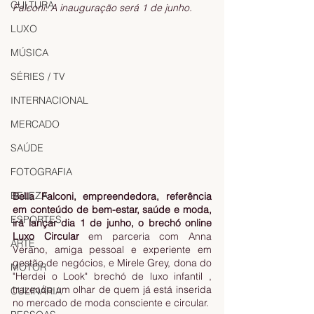
CULTURA
Falconi. A inauguração será 1 de junho.
LUXO
MÚSICA
SÉRIES / TV
INTERNACIONAL
MERCADO
SAÚDE
FOTOGRAFIA
BELEZA
Bella Falconi, empreendedora, referência 
em conteúdo de bem-estar, saúde e moda,  
ESPORTES
irá lançar dia 1 de junho, o brechó online 
Luxo Circular
 em parceria com Anna 
ARTE
Verano, amiga pessoal e experiente em 
gestão de negócios, e Mirele Grey, dona do  
MOTOR
"Herdei o Look" brechó de luxo infantil , 
trazendo um olhar de quem já está inserida 
CULINÁRIA
no mercado de moda consciente e circular.