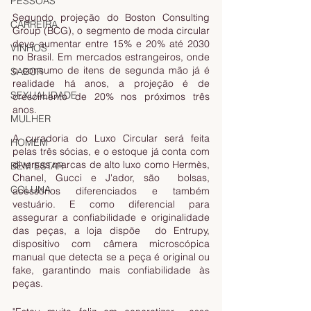
PESSOAS
Segundo projeção do Boston Consulting 
CARREIRA
Group (BCG), o segmento de moda circular 
deve aumentar entre 15% e 20% até 2030 
VINHOS
no Brasil. Em mercados estrangeiros, onde 
o consumo de itens de segunda mão já é 
SABOR
realidade há anos, a projeção é de 
SEXUALIDADE
crescimento de 20% nos próximos três 
anos.
MULHER
A curadoria do Luxo Circular será feita 
HOMEM
pelas três sócias, e o estoque já conta com 
diversas marcas de alto luxo como Hermès, 
BEM ESTAR
Chanel, Gucci e J'ador, são  bolsas, 
COLUNA
acessórios diferenciados e também 
vestuário. E como diferencial para 
assegurar a confiabilidade e originalidade 
das peças, a loja dispõe  do Entrupy, 
dispositivo com câmera microscópica 
manual que detecta se a peça é original ou 
fake, garantindo mais confiabilidade às 
peças. 