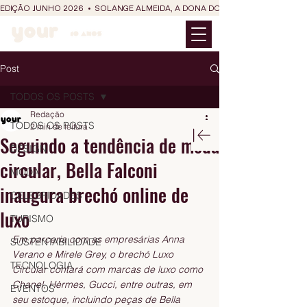
EDIÇÃO JUNHO 2026  •  SOLANGE ALMEIDA, A DONA DO RIT DO SÃO JOÃO
Post
TODOS OS POSTS
Redação
TODOS OS POSTS
2 min de leitura
Seguindo a tendência de moda
DESIGN
circular, Bella Falconi
MODA
inaugura brechó online de
CELEBRIDADES
luxo
TURISMO
Em parceria com as empresárias Anna 
SUSTENTABILIDADE
Verano e Mirele Grey, o brechó Luxo 
TECNOLOGIA
Circular contará com marcas de luxo como 
Chanel, Hèrmes, Gucci, entre outras, em 
EVENTOS
seu estoque, incluindo peças de Bella 