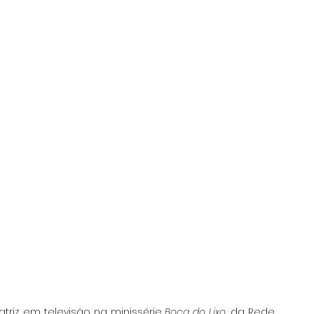
triz em televisão na minissérie
 Boca do Lixo
, da Rede 