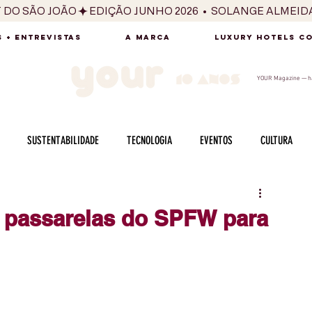
T DO SÃO JOÃO
 + ENTREVISTAS
A MARCA
LUXURY HOTELS C
YOUR Magazine — há
SUSTENTABILIDADE
TECNOLOGIA
EVENTOS
CULTURA
ADO
SAÚDE
FOTOGRAFIA
BELEZA
ESPORTES
ARTE
às passarelas do SPFW para
SABOR
SEXUALIDADE
MULHER
HOMEM
BEM ESTAR