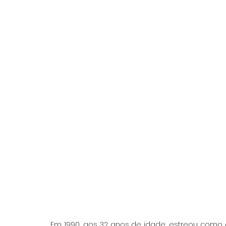
Em 1990, aos 32 anos de idade, estreou como a