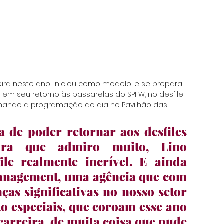
rreira neste ano, iniciou como modelo, e se prepara 
m seu retorno às passarelas do SPFW, no desfile 
echando a programação do dia no Pavilhão das 
a de poder retornar aos desfiles 
ra que admiro muito, Lino 
le realmente incrível. E ainda 
Management, uma agência que com 
as significativas no nosso setor 
o especiais, que coroam esse ano 
arreira, de muita coisa que pude 