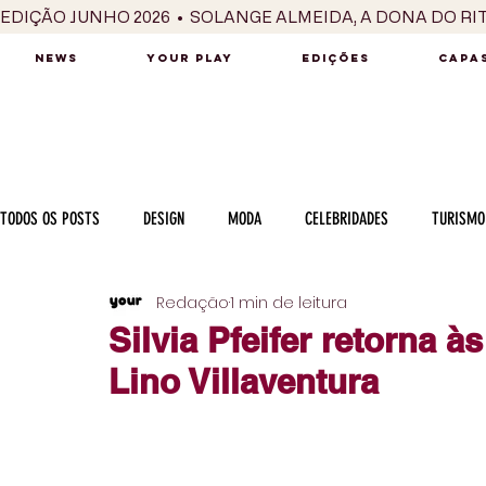
EDIÇÃO JUNHO 2026  •  SOLANGE ALMEIDA, A DONA DO RI
NEWS
YOUR PLAY
EDIÇÕES
CAPAS
TODOS OS POSTS
DESIGN
MODA
CELEBRIDADES
TURISMO
Redação
1 min de leitura
LUXO
MÚSICA
SÉRIES / TV
INTERNACIONAL
MERC
Silvia Pfeifer retorna 
Lino Villaventura
MOTOR
CULINÁRIA
PESSOAS
CARREIRA
VINHOS
COLUNA