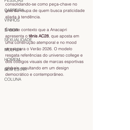
PESSOAS
consolidando-se como peça-chave no 
CARREIRA
guarda-roupa de quem busca praticidade 
aliada à tendência.
VINHOS
É nesse contexto que a Anacapri 
SABOR
apresenta o 
tênis AC28
, que aposta em 
SEXUALIDADE
uma construção atemporal e no mood 
street para o Verão 2026. O modelo 
MULHER
resgata referências do universo college e 
HOMEM
dos códigos visuais de marcas esportivas 
globais, resultando em um design 
BEM ESTAR
democrático e contemporâneo.
COLUNA