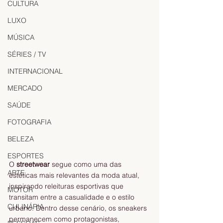
CULTURA
LUXO
MÚSICA
SÉRIES / TV
INTERNACIONAL
MERCADO
SAÚDE
FOTOGRAFIA
BELEZA
ESPORTES
O 
streetwear
 segue como uma das 
ARTE
estéticas mais relevantes da moda atual, 
inspirando releituras esportivas que 
MOTOR
transitam entre a casualidade e o estilo 
CULINÁRIA
urbano. Dentro desse cenário, os sneakers 
permanecem como protagonistas, 