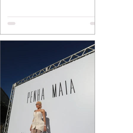
Mazzutti eternizam looks assinados por Carol
Bassi e Chart, o biquíni da Chase Brasil e a
bolsa da Malu Pires, em uma composição que
celebra o verão como estado de espírito. Há
algo de intemporal em vestir o vento e deixar
que ele conduza a cena. Cada dobra do tecido,
cada reflexo dourado da luz sobre a pe