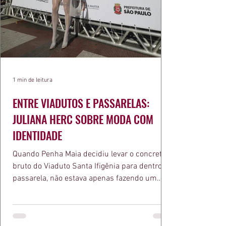
1 min de leitura
ENTRE VIADUTOS E PASSARELAS:
JULIANA HERC SOBRE MODA COM
IDENTIDADE
Quando Penha Maia decidiu levar o concreto
bruto do Viaduto Santa Ifigênia para dentro da
passarela, não estava apenas fazendo um
desfile bonito. Estava provando um ponto que
a apresentadora e influenciadora Juliana Herc
defende há tempos, o de que moda brasileira