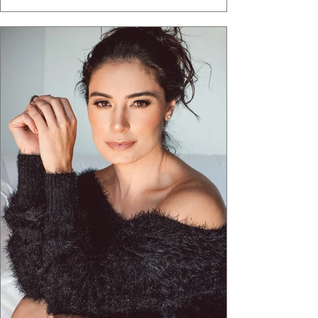
ganha força quando carrega raiz. A coleção
"Brutalismo: Corpo Urbano" transformou
estruturas geométricas, volumes marcantes e
aquele concreto aparente típico da
arquitetura paulistana em peças de vestir, um
exercíci