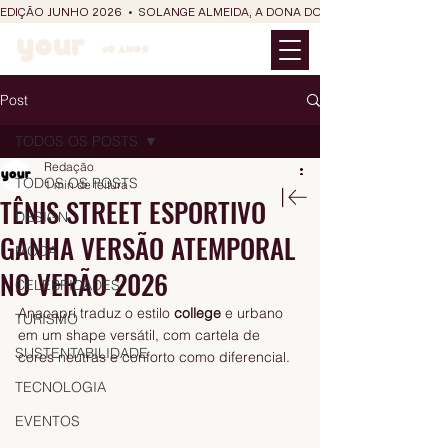
EDIÇÃO JUNHO 2026  •  SOLANGE ALMEIDA, A DONA DO RIT DO SÃO JOÃO
Post
TODOS OS POSTS
Redação
TODOS OS POSTS
1 min de leitura
TÊNIS STREET ESPORTIVO
DESIGN
GANHA VERSÃO ATEMPORAL
MODA
NO VERÃO 2026
CELEBRIDADES
Anacapri traduz o estilo 
college
 e urbano 
TURISMO
em um shape versátil, com cartela de 
SUSTENTABILIDADE
cores neutras e conforto como diferencial.
TECNOLOGIA
EVENTOS