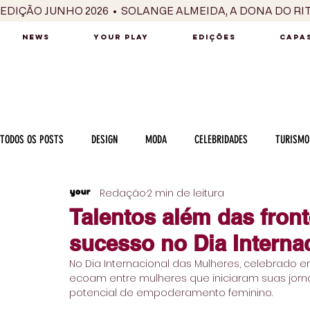
EDIÇÃO JUNHO 2026  •  SOLANGE ALMEIDA, A DONA DO RI
NEWS
YOUR PLAY
EDIÇÕES
CAPAS
TODOS OS POSTS
DESIGN
MODA
CELEBRIDADES
TURISMO
Redação
2 min de leitura
LUXO
MÚSICA
SÉRIES / TV
INTERNACIONAL
MERC
Talentos além das front
sucesso no Dia Interna
MOTOR
CULINÁRIA
PESSOAS
CARREIRA
VINHOS
No Dia Internacional das Mulheres, celebrado 
ecoam entre mulheres que iniciaram suas jorn
potencial de empoderamento feminino.
COLUNA