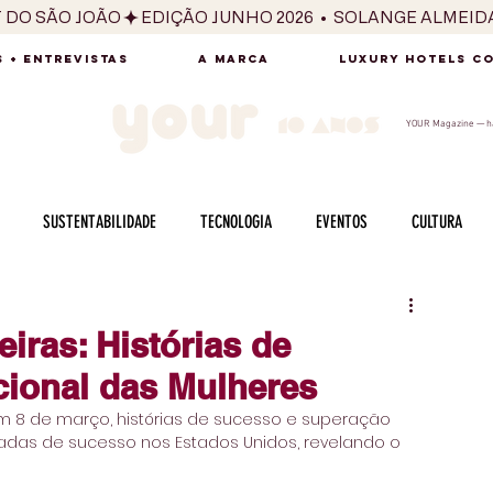
T DO SÃO JOÃO
 + ENTREVISTAS
A MARCA
LUXURY HOTELS C
YOUR Magazine — há
SUSTENTABILIDADE
TECNOLOGIA
EVENTOS
CULTURA
ADO
SAÚDE
FOTOGRAFIA
BELEZA
ESPORTES
ARTE
eiras: Histórias de
cional das Mulheres
SABOR
SEXUALIDADE
MULHER
HOMEM
BEM ESTAR
em 8 de março, histórias de sucesso e superação 
adas de sucesso nos Estados Unidos, revelando o 