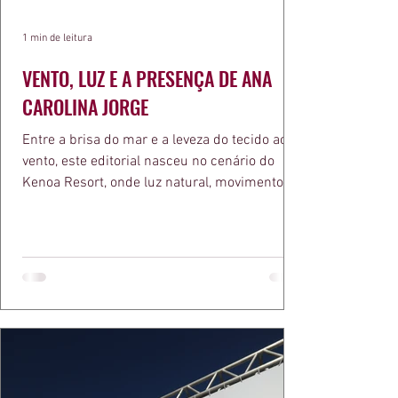
1 min de leitura
VENTO, LUZ E A PRESENÇA DE ANA
CAROLINA JORGE
Entre a brisa do mar e a leveza do tecido ao
vento, este editorial nasceu no cenário do
Kenoa Resort, onde luz natural, movimento e
elegância se encontram. As lentes de Ita
Mazzutti eternizam looks assinados por Carol
Bassi e Chart, o biquíni da Chase Brasil e a
bolsa da Malu Pires, em uma composição que
celebra o verão como estado de espírito. Há
algo de intemporal em vestir o vento e deixar
que ele conduza a cena. Cada dobra do tecido,
cada reflexo dourado da luz sobre a pe