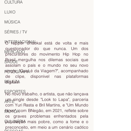
CULTURA
LUXO
MÚSICA
SÉRIES / TV
INTERNACIONAL
O rapper Shackal está de volta e mais 
questionador do que nunca. Um dos 
MERCADO
precursores do movimento Hip Hop no 
Brasil mergulha nos dilemas sociais que 
SAÚDE
assolam o país e o mundo no seu novo 
single, "Qual é da Viagem?", acompanhado 
FOTOGRAFIA
de clipe, disponível nas plataformas 
BELEZA
digitais.
ESPORTES
No novo trabalho, o artista, que não lançava 
um single desde "Look to Lapa", parceria 
ARTE
com Yuri Rasta e Bril Martins, e "Um Mundo 
Novo", com BNegão, em 2021, reflete sobre 
MOTOR
os graves problemas enfrentados pela 
CULINÁRIA
população mais pobre, como a fome e o 
preconceito, em meio a um cenário caótico 