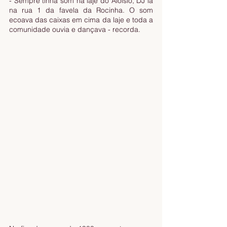
- Sempre tinha som na laje do Aloísio, DJ lá 
na rua 1 da favela da Rocinha. O som 
ecoava das caixas em cima da laje e toda a 
comunidade ouvia e dançava - recorda.