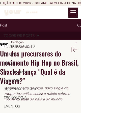
EDIÇÃO JUNHO 2026  •  SOLANGE ALMEIDA, A DONA DO RIT DO SÃO JOÃO
Post
TODOS OS POSTS
Redação
TODOS OS POSTS
5 min de leitura
Um dos precursores do
DESIGN
movimento Hip Hop no Brasil,
MODA
Shackal lança "Qual é da
CELEBRIDADES
Viagem?"
TURISMO
Acompanhado de clipe, novo single do 
SUSTENTABILIDADE
rapper faz crítica social e reflete sobre o 
TECNOLOGIA
momento atual do país e do mundo
EVENTOS