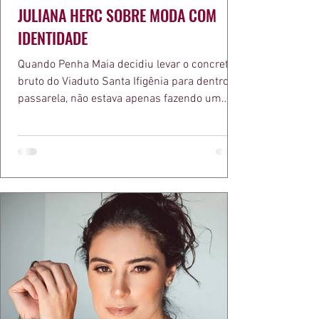
JULIANA HERC SOBRE MODA COM
IDENTIDADE
Quando Penha Maia decidiu levar o concreto
bruto do Viaduto Santa Ifigênia para dentro da
passarela, não estava apenas fazendo um
desfile bonito. Estava provando um ponto que
a apresentadora e influenciadora Juliana Herc
defende há tempos, o de que moda brasileira
ganha força quando carrega raiz. A coleção
"Brutalismo: Corpo Urbano" transformou
estruturas geométricas, volumes marcantes e
aquele concreto aparente típico da
arquitetura paulistana em peças de vestir, um
exercíci