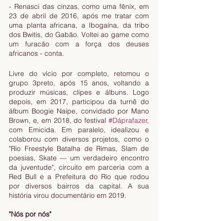
- Renasci das cinzas, como uma fênix, em 
23 de abril de 2016, após me tratar com 
uma planta africana, a Ibogaína, da tribo 
dos Bwitis, do Gabão. Voltei ao game como 
um furacão com a força dos deuses 
africanos - conta.
Livre do vício por completo, retomou o 
grupo 3preto, após 15 anos, voltando a 
produzir músicas, clipes e álbuns. Logo 
depois, em 2017, participou da turnê do 
álbum Boogie Naipe, convidado por Mano 
Brown, e, em 2018, do festival 
#Dáprafazer
, 
com Emicida. Em paralelo, idealizou e 
colaborou com diversos projetos, como o 
"Rio Freestyle Batalha de Rimas, Slam de 
poesias, Skate — um verdadeiro encontro 
da juventude", circuito em parceria com a 
Red Bull e a Prefeitura do Rio que rodou 
por diversos bairros da capital. A sua 
história virou documentário em 2019.
"Nós por nós"