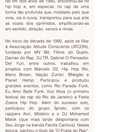
No fim dos anos de 1980, encontrou-se no 
hip hop e, em especial, no rap de uma 
forma tão profunda que, moldado pelo que 
vivia, via e ouvia, transportou para sua arte 
as vozes dos oprimidos, amplificando-as 
em sentido, direção, versos e rimas.
No início da década de 1990, após se filiar 
à Associação Atitude Consciente (ATCON), 
fundada por MV Bill, Filhos do Gueto, 
Damas do Rap, DJ TR, Gabriel O Pensador, 
Def Yuri, entre outros, trabalhou em 
projetos com Marcelo D2, Hip Hop Rio, 
Mano Brown, Nação Zumbi, BNegão e 
Planet Hemp. Participou e produziu 
grandes eventos, como Rio Parada Funk, 
Eu Amo Baile Funk, Voz Ativa (o primeiro 
festival de rap do Rio de Janeiro) e Festa 
Zoeira Hip Hop. Além do sucesso solo, 
participou do grupo 3preto, com os 
rappers Aori, Mistério e o DJ Mohamed 
Malok (que mais tarde despontaria com 
Seu Jorge na banda Farofa Carioca). Nessa 
época, ganhou o título de "O Poeta do Rap". 