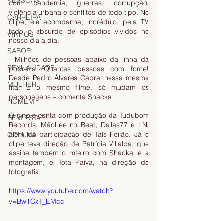
PESSOAS
com pandemia, guerras, corrupção, 
violência urbana e conflitos de todo tipo. No 
CARREIRA
clipe, ele acompanha, incrédulo, pela TV 
todo o absurdo de episódios vividos no 
VINHOS
nosso dia a dia.
SABOR
- Milhões de pessoas abaixo da linha da 
SEXUALIDADE
pobreza. Quantas pessoas com fome! 
Desde Pedro Álvares Cabral nessa mesma 
MULHER
fita. É o mesmo filme, só mudam os 
personagens – comenta Shackal.
HOMEM
O single conta com produção da Tudubom 
BEM ESTAR
Records, MãoLee no Beat, Dallas77 e LN, 
além de participação de Taís Feijão. Já o 
COLUNA
clipe teve direção de Patrícia Villalba, que 
assina também o roteiro com Shackal e a 
montagem, e Tota Paiva, na direção de 
fotografia.
https://www.youtube.com/watch?
v=Bw1CxT_EMcc