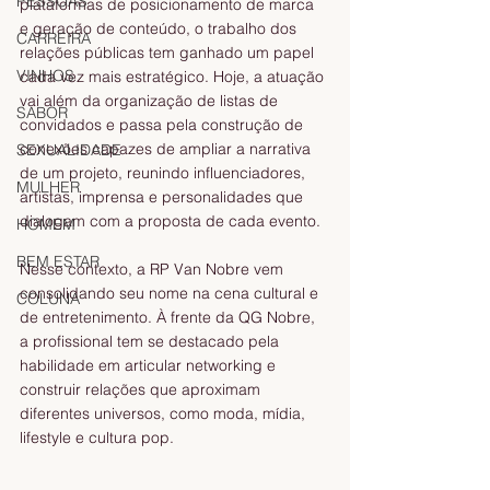
PESSOAS
plataformas de posicionamento de marca 
e geração de conteúdo, o trabalho dos 
CARREIRA
relações públicas tem ganhado um papel 
VINHOS
cada vez mais estratégico. Hoje, a atuação 
vai além da organização de listas de 
SABOR
convidados e passa pela construção de 
conexões capazes de ampliar a narrativa 
SEXUALIDADE
de um projeto, reunindo influenciadores, 
MULHER
artistas, imprensa e personalidades que 
dialogam com a proposta de cada evento.
HOMEM
BEM ESTAR
Nesse contexto, a RP Van Nobre vem 
consolidando seu nome na cena cultural e 
COLUNA
de entretenimento. À frente da QG Nobre, 
a profissional tem se destacado pela 
habilidade em articular networking e 
construir relações que aproximam 
diferentes universos, como moda, mídia, 
lifestyle e cultura pop.