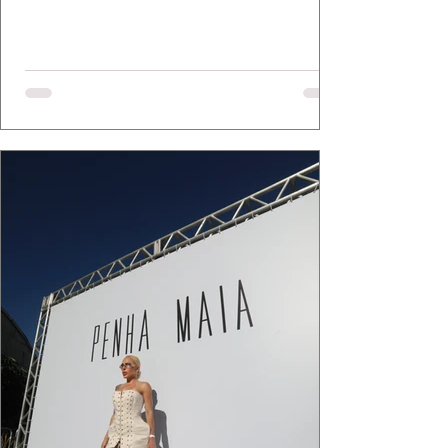
elegância se encontram. As lentes de Ita
Mazzutti eternizam looks assinados por Carol
Bassi e Chart, o biquíni da Chase Brasil e a
bolsa da Malu Pires, em uma composição que
celebra o verão como estado de espírito. Há
algo de intemporal em vestir o vento e deixar
que ele conduza a cena. Cada dobra do tecido,
cada reflexo dourado da luz sobre a pe