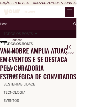
EDIÇÃO JUNHO 2026  •  SOLANGE ALMEIDA, A DONA DO RIT DO SÃO JOÃO
Post
TODOS OS POSTS
Redação
TODOS OS POSTS
2 min de leitura
VAN NOBRE AMPLIA ATUAÇÃO
DESIGN
EM EVENTOS E SE DESTACA
MODA
PELA CURADORIA
CELEBRIDADES
ESTRATÉGICA DE CONVIDADOS
TURISMO
SUSTENTABILIDADE
TECNOLOGIA
EVENTOS