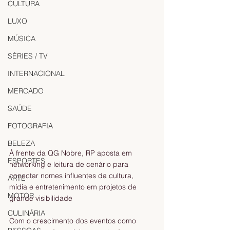
CULTURA
LUXO
MÚSICA
SÉRIES / TV
INTERNACIONAL
MERCADO
SAÚDE
FOTOGRAFIA
BELEZA
À frente da QG Nobre, RP aposta em 
ESPORTES
networking e leitura de cenário para 
conectar nomes influentes da cultura, 
ARTE
mídia e entretenimento em projetos de 
MOTOR
grande visibilidade
CULINÁRIA
Com o crescimento dos eventos como 