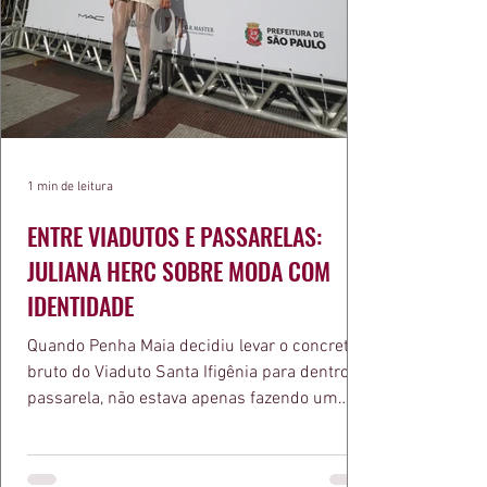
1 min de leitura
ENTRE VIADUTOS E PASSARELAS:
JULIANA HERC SOBRE MODA COM
IDENTIDADE
Quando Penha Maia decidiu levar o concreto
bruto do Viaduto Santa Ifigênia para dentro da
passarela, não estava apenas fazendo um
desfile bonito. Estava provando um ponto que
a apresentadora e influenciadora Juliana Herc
defende há tempos, o de que moda brasileira