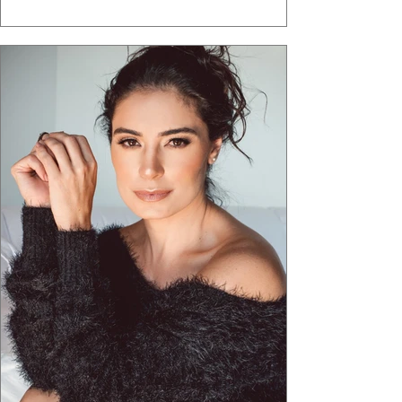
ganha força quando carrega raiz. A coleção
"Brutalismo: Corpo Urbano" transformou
estruturas geométricas, volumes marcantes e
aquele concreto aparente típico da
arquitetura paulistana em peças de vestir, um
exercíci