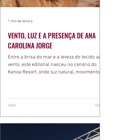
1 min de leitura
VENTO, LUZ E A PRESENÇA DE ANA
CAROLINA JORGE
Entre a brisa do mar e a leveza do tecido ao
vento, este editorial nasceu no cenário do
Kenoa Resort, onde luz natural, movimento e
elegância se encontram. As lentes de Ita
Mazzutti eternizam looks assinados por Carol
Bassi e Chart, o biquíni da Chase Brasil e a
bolsa da Malu Pires, em uma composição que
celebra o verão como estado de espírito. Há
algo de intemporal em vestir o vento e deixar
que ele conduza a cena. Cada dobra do tecido,
cada reflexo dourado da luz sobre a pe