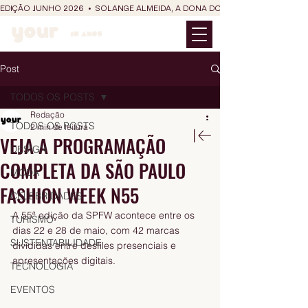
EDIÇÃO JUNHO 2026  •  SOLANGE ALMEIDA, A DONA DO RIT DO SÃO JOÃO
Post
TODOS OS POSTS
Redação
TODOS OS POSTS
2 min de leitura
VEJA A PROGRAMAÇÃO
DESIGN
COMPLETA DA SÃO PAULO
MODA
FASHION WEEK N55
CELEBRIDADES
A 55ª edição da SPFW acontece entre os 
TURISMO
dias 22 e 28 de maio, com 42 marcas 
SUSTENTABILIDADE
divididas entre desfiles presenciais e 
apresentações digitais.
TECNOLOGIA
EVENTOS