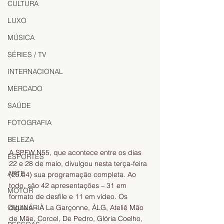
CULTURA
LUXO
MÚSICA
SÉRIES / TV
INTERNACIONAL
MERCADO
SAÚDE
FOTOGRAFIA
BELEZA
A SPFW N55, que acontece entre os dias 
ESPORTES
22 e 28 de maio, divulgou nesta terça-feira 
ARTE
(25.04) sua programação completa. Ao 
todo, são 42 apresentações – 31 em 
MOTOR
formato de desfile e 11 em vídeo. Os 
CULINÁRIA
digitais – À La Garçonne, ÀLG, Ateliê Mão 
de Mãe, Corcel, De Pedro, Glória Coelho, 