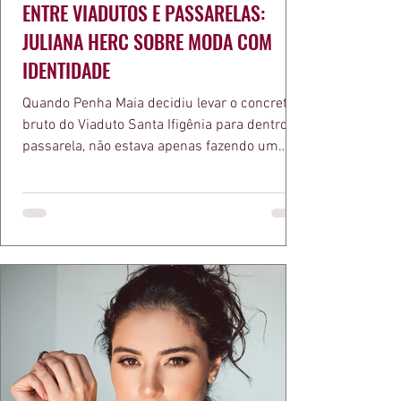
ENTRE VIADUTOS E PASSARELAS:
JULIANA HERC SOBRE MODA COM
IDENTIDADE
Quando Penha Maia decidiu levar o concreto
bruto do Viaduto Santa Ifigênia para dentro da
passarela, não estava apenas fazendo um
desfile bonito. Estava provando um ponto que
a apresentadora e influenciadora Juliana Herc
defende há tempos, o de que moda brasileira
ganha força quando carrega raiz. A coleção
"Brutalismo: Corpo Urbano" transformou
estruturas geométricas, volumes marcantes e
aquele concreto aparente típico da
arquitetura paulistana em peças de vestir, um
exercíci