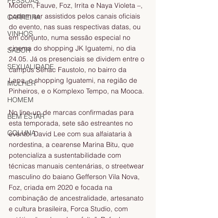
PESSOAS
Modem, Fauve, Foz, Irrita e Naya Violeta –, 
podem ser assistidos pelos canais oficiais 
CARREIRA
do evento, nas suas respectivas datas, ou 
VINHOS
em conjunto, numa sessão especial no 
cinema do shopping JK Iguatemi, no dia 
SABOR
24.05. Já os presenciais se dividem entre o 
SEXUALIDADE
campus Senac Faustolo, no bairro da 
Lapa, o shopping Iguatemi, na região de 
MULHER
Pinheiros, e o Komplexo Tempo, na Mooca.
HOMEM
No line-up de marcas confirmadas para 
BEM ESTAR
esta temporada, sete são estreantes no 
COLUNA
evento: David Lee com sua alfaiataria à 
nordestina, a cearense Marina Bitu, que 
potencializa a sustentabilidade com 
técnicas manuais centenárias, o streetwear 
masculino do baiano Gefferson Vila Nova, 
Foz, criada em 2020 e focada na 
combinação de ancestralidade, artesanato 
e cultura brasileira, Forca Studio, com 