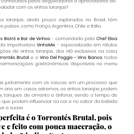
is conhecidos pelos degustadores e apreciadores da 
paladar com os vinhos laranjas?
laranjas, ainda pouco explorados no Brasil, têm 
aíses, como França, Argentina, Chile e Itália. 
s Bistrô e Bar de Vinhos
 - comandado pela 
Chef Elisa 
 da importadora 
VinhoMix
 - especializada em rótulos 
ções de vinhos laranjas, dos
140
exclusivos na casa. 
rrontés Brutal
 e o 
Vino Del Poggio - Vino Bianco
, todos 
armonizações gastronômicas disponíveis no menu 
s juntamente com as cascas em um processo que 
um ano em casos extremos, os vinhos laranjas podem 
x, tanques de cimento e ânforas, sendo o tempo de 
s que podem influenciar na cor e no sabor da bebida 
ve e suave. 
erfeita é o 
Torrontés Brutal, 
pois 
 e feito com pouca maceração, o 