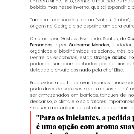
um bom vinho. Tinto, branco e rosé são os ma
bebida, mas nesse inverno, que tal expandir o 
Também conhecidos como "vinhos âmbar", os 
origem na Geórgia e se espalharam para outros p
O sommelier Gustavo Fernando Santos, do 
Clo
Fernandes
 e por 
Guilherme Mendes
, fundador
orgânicos e biodinâmicos, selecionou três op
Dentre os escolhidos, estão 
Orange Zibbibo
, 
To
podendo ser acompanhados por deliciosas h
delicado e enxuto assinado pela chef Elisa.
Produzidos a partir de uvas brancas 
macerada
pode durar de seis dias a seis meses ou até 
ser armazenados em barricas, tanques de ino
descanso, o clima e o solo fatores importante
- se será mais intenso e estruturado ou mais le
"Para os iniciantes, a pedida p
é uma opção com aroma suave