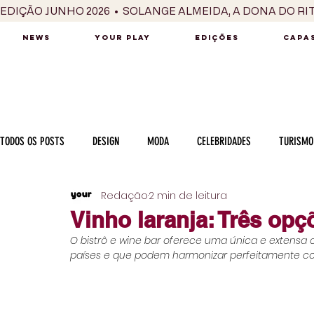
EDIÇÃO JUNHO 2026  •  SOLANGE ALMEIDA, A DONA DO RI
NEWS
YOUR PLAY
EDIÇÕES
CAPAS
TODOS OS POSTS
DESIGN
MODA
CELEBRIDADES
TURISMO
Redação
2 min de leitura
LUXO
MÚSICA
SÉRIES / TV
INTERNACIONAL
MERC
Vinho laranja: Três op
O bistrô e wine bar oferece uma única e extensa c
MOTOR
CULINÁRIA
PESSOAS
CARREIRA
VINHOS
países e que podem harmonizar perfeitamente co
COLUNA