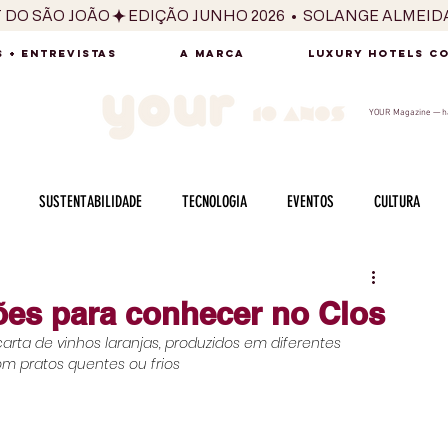
T DO SÃO JOÃO
 + ENTREVISTAS
A MARCA
LUXURY HOTELS C
YOUR Magazine — há
SUSTENTABILIDADE
TECNOLOGIA
EVENTOS
CULTURA
ADO
SAÚDE
FOTOGRAFIA
BELEZA
ESPORTES
ARTE
ções para conhecer no Clos
arta de vinhos laranjas, produzidos em diferentes 
SABOR
SEXUALIDADE
MULHER
HOMEM
BEM ESTAR
m pratos quentes ou frios