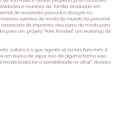
te de São Paulo e, desde pequeno, já se mostrava 
ividades e reuniões de  família. Graduado em 
ional: de assistente pessoal a atuação no 
 maiores eventos de moda do mundo, foi personal 
ez assessoria de imprensa, deu curso de moda para 
te para um  projeto “Paris Possível”, um workshop de 
o, cultura, é o que agente vê na rua. Para mim, é 
 em busca de expor isso de alguma forma seja 
é moda, basta ter a sensibilidade no olhar”, declara 