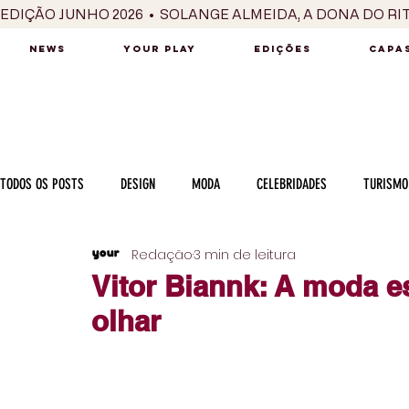
EDIÇÃO JUNHO 2026  •  SOLANGE ALMEIDA, A DONA DO RI
NEWS
YOUR PLAY
EDIÇÕES
CAPAS
TODOS OS POSTS
DESIGN
MODA
CELEBRIDADES
TURISMO
Redação
3 min de leitura
LUXO
MÚSICA
SÉRIES / TV
INTERNACIONAL
MERC
Vitor Biannk: A moda e
olhar
MOTOR
CULINÁRIA
PESSOAS
CARREIRA
VINHOS
COLUNA