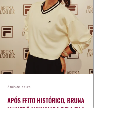
2 min de leitura
APÓS FEITO HISTÓRICO, BRUNA
IANHEZ É ANUNCIADA PELA FILA
Bruna Ianhez é anunciada como nova
embaixadora global da FILA após concluir a