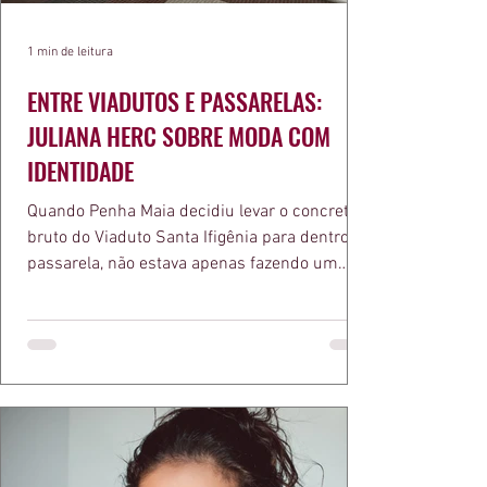
1 min de leitura
ENTRE VIADUTOS E PASSARELAS:
JULIANA HERC SOBRE MODA COM
IDENTIDADE
Quando Penha Maia decidiu levar o concreto
bruto do Viaduto Santa Ifigênia para dentro da
passarela, não estava apenas fazendo um
desfile bonito. Estava provando um ponto que
a apresentadora e influenciadora Juliana Herc
defende há tempos, o de que moda brasileira
ganha força quando carrega raiz. A coleção
"Brutalismo: Corpo Urbano" transformou
estruturas geométricas, volumes marcantes e
aquele concreto aparente típico da
arquitetura paulistana em peças de vestir, um