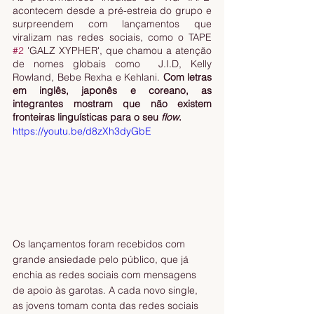
acontecem desde a pré-estreia do grupo e 
surpreendem com lançamentos que 
viralizam nas redes sociais, como o TAPE 
#2
 'GALZ XYPHER', que chamou a atenção 
de nomes globais como  J.I.D, Kelly 
Rowland, Bebe Rexha e Kehlani. 
Com letras 
em inglês, japonês e coreano, as 
integrantes mostram que não existem 
fronteiras linguísticas para o seu 
flow
. 
https://youtu.be/d8zXh3dyGbE
Os lançamentos foram recebidos com 
grande ansiedade pelo público, que já 
enchia as redes sociais com mensagens 
de apoio às garotas. A cada novo single, 
as jovens tomam conta das redes sociais 