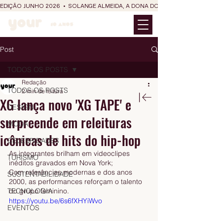
EDIÇÃO JUNHO 2026  •  SOLANGE ALMEIDA, A DONA DO RIT DO SÃO JOÃO
Post
TODOS OS POSTS
Redação
TODOS OS POSTS
2 min de leitura
XG lança novo 'XG TAPE' e
DESIGN
surpreende em releituras
MODA
icônicas de hits do hip-hop
CELEBRIDADES
As integrantes brilham em videoclipes 
TURISMO
inéditos gravados em Nova York;
Com referências modernas e dos anos 
SUSTENTABILIDADE
2000, as performances reforçam o talento 
TECNOLOGIA
do grupo feminino.
https://youtu.be/6s6fXHYiWvo
EVENTOS