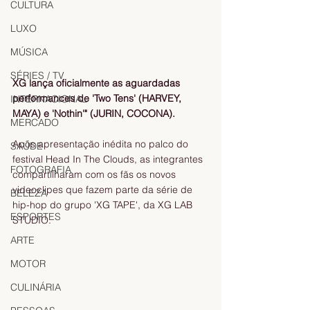
CULTURA
LUXO
MÚSICA
SÉRIES / TV
XG lança oficialmente as aguardadas 
performances de 'Two Tens' (HARVEY, 
INTERNACIONAL
MAYA) e 'Nothin'" (JURIN, COCONA).
MERCADO
Após apresentação inédita no palco do 
SAÚDE
festival Head In The Clouds, as integrantes 
FOTOGRAFIA
compartilharam com os fãs os novos 
videoclipes que fazem parte da série de 
BELEZA
hip-hop do grupo 'XG TAPE', da XG LAB 
ESPORTES
STUDIO. 
ARTE
MOTOR
CULINÁRIA