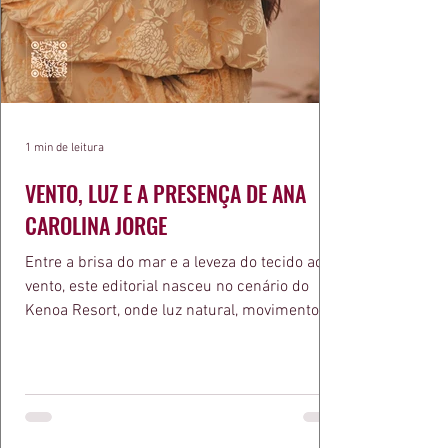
1 min de leitura
VENTO, LUZ E A PRESENÇA DE ANA
CAROLINA JORGE
Entre a brisa do mar e a leveza do tecido ao
vento, este editorial nasceu no cenário do
Kenoa Resort, onde luz natural, movimento e
elegância se encontram. As lentes de Ita
Mazzutti eternizam looks assinados por Carol
Bassi e Chart, o biquíni da Chase Brasil e a
bolsa da Malu Pires, em uma composição que
celebra o verão como estado de espírito. Há