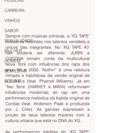
PESSOAS
CARREIRA
VINHOS
SABOR
Sempre com músicas icônicas, a 'XG TAPE' 
SEXUALIDADE
coloca os holofotes nos talentos versáteis e 
únicos das integrantes. No 'XG TAPE 
#3
' 
MULHER
não poderia ser diferente: JURIN e 
COCONA tomam conta da multicultural 
HOMEM
Nova York com influências dos raps dos 
anos 90 e 2000. 'Nothin'' é uma releitura 
BEM ESTAR
ritmada e habilidosa da versão original de 
COLUNA
N.O.R.E.'s (feat. Pharrell Williams). Já em 
'Two Tens' (HARVEY e MAYA) reformulam 
influências modernas do rap em uma 
performance melódica da batida original de 
Cordae (feat. Anderson Paak e produzida 
por J. Cole). As garotas expressam a 
junção de seus talentos ímpares com a 
cultura urbana que está no DNA do XG. 
As performances inéditas do 'XG TAPE' 