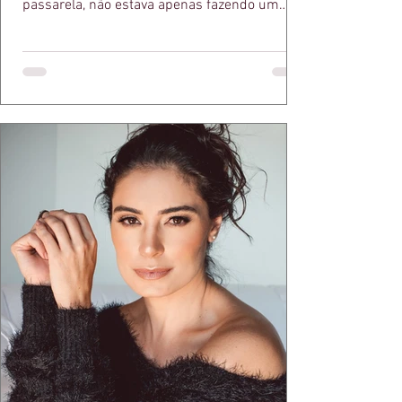
passarela, não estava apenas fazendo um
desfile bonito. Estava provando um ponto que
a apresentadora e influenciadora Juliana Herc
defende há tempos, o de que moda brasileira
ganha força quando carrega raiz. A coleção
"Brutalismo: Corpo Urbano" transformou
estruturas geométricas, volumes marcantes e
aquele concreto aparente típico da
arquitetura paulistana em peças de vestir, um
exercíci