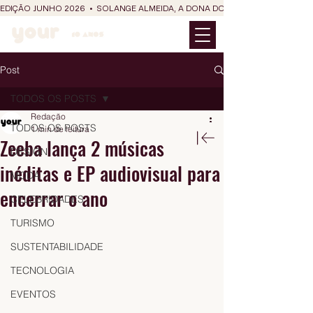
EDIÇÃO JUNHO 2026  •  SOLANGE ALMEIDA, A DONA DO RIT DO SÃO JOÃO
Post
TODOS OS POSTS
Redação
TODOS OS POSTS
1 min de leitura
Zeeba lança 2 músicas
DESIGN
inéditas e EP audiovisual para
MODA
encerrar o ano
CELEBRIDADES
TURISMO
SUSTENTABILIDADE
TECNOLOGIA
EVENTOS