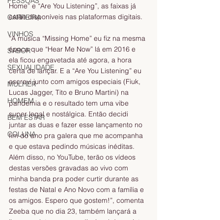
PESSOAS
Home” e “Are You Listening”, as faixas já 
estão disponíveis nas plataformas digitais.
CARREIRA
VINHOS
“A música “Missing Home” eu fiz na mesma 
época que “Hear Me Now” lá em 2016 e 
SABOR
ela ficou engavetada até agora, a hora 
SEXUALIDADE
certa de lançar. E a “Are You Listening” eu 
escrevi junto com amigos especiais (Fiuk, 
MULHER
Lucas Jagger, Tito e Bruno Martini) na 
HOMEM
pandemia e o resultado tem uma vibe 
super legal e nostálgica. Então decidi 
BEM ESTAR
juntar as duas e fazer esse lançamento no 
COLUNA
fim do ano pra galera que me acompanha 
e que estava pedindo músicas inéditas. 
Além disso, no YouTube, terão os vídeos 
destas versões gravadas ao vivo com 
minha banda pra poder curtir durante as 
festas de Natal e Ano Novo com a família e 
os amigos. Espero que gostem!”, comenta 
Zeeba que no dia 23, também lançará a 