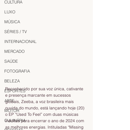
CULTURA
LUXO
MÚSICA
SÉRIES / TV
INTERNACIONAL
MERCADO
SAÚDE
FOTOGRAFIA
BELEZA
Reconhecido por sua voz única, cativante 
ESPORTES
e presença marcante em sucessos 
ARTE
globais, Zeeba, a voz brasileira mais 
ouvida do mundo, está lançando hoje (20) 
MOTOR
o EP “Used To Feel” com duas músicas 
CULINÁRIA
inéditas para encerrar o ano de 2024 com 
as melhores energias. Intituladas “Missing 