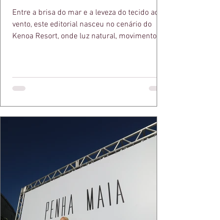
Entre a brisa do mar e a leveza do tecido ao
vento, este editorial nasceu no cenário do
Kenoa Resort, onde luz natural, movimento e
elegância se encontram. As lentes de Ita
Mazzutti eternizam looks assinados por Carol
Bassi e Chart, o biquíni da Chase Brasil e a
bolsa da Malu Pires, em uma composição que
celebra o verão como estado de espírito. Há
algo de intemporal em vestir o vento e deixar
que ele conduza a cena. Cada dobra do tecido,
cada reflexo dourado da luz sobre a pe