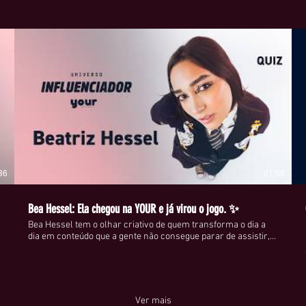
impostos associados
originais.
Trocas:
Se preferir uma tro
para discutir as opç
A troca está sujeita
desejado.
Se tiver alguma dúvi
não hesite em entra
de atendimento ao c
confiança em nós e 
36
01:55
nossos produtos.
Bea Hessel: Ela chegou na YOUR e já virou o jogo. ✨
Bea Hessel tem o olhar criativo de quem transforma o dia a
dia em conteúdo que a gente não consegue parar de assistir, e
no nosso quiz ela respondeu tudo com a sinceridade de quem
não tem filtro, só estética. Gen Z de verdade: em processo de
autodescoberta e sem medo de compartilhar cada parte disso
com a gente. A nova IT GIRL já tem endereço. E o endereço é a
sua timeline. 📲 🔗 Acesse yourmagazine.com.br
Ver mais