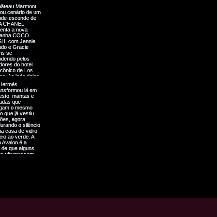
rá as instruções necessárias e, 
go de autorização de devolução.
 forma segura, incluindo todos 
evolução claramente na 
.
:
ja devido a um erro da nossa 
no produto, a YOUR cobrirá os 
or outros motivos, o cliente será 
stos de envio.
rocessado assim que recebermos 
to devolvido.
incluirá o preço do produto e os 