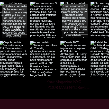
Your Magazine NYC

 YOUR MAG NYC Revista