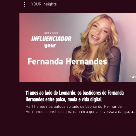
YOUR Insights
14:
11 anos ao lado de Leonardo: os bastidores de Fernanda
Hernandes entre palco, moda e vida digital
Há 11 anos nos palcos ao lado de Leonardo, Fernanda
Hernandes construiu uma carreira que atravessa a dança, a
televisão e, mais recentemente, o universo da moda e da
influência digital. Passou por programas como Domingão do
Faustão e Hora do Faro, acumulou quase 800 mil seguidores e
hoje equilibra a vida pública com uma rotina de bastidores que