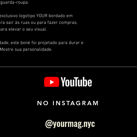
desenvolvemos uma p
 guarda-roupa.
macios.
abrangente e transp
Cor de longa
Prazo para Devoluçã
 exclusivo logotipo YOUR bordado em 
Brilho de lo
ara sair às ruas ou para fazer compras, 
Cobertura lev
Você tem até 7 dias 
ara elevar o seu visual.
Fórmula conf
para solicitar a dev
Sensação lev
Condições para Devo
dade, este boné foi projetado para durar e 
Aplique o Batom dir
O produto deve esta
 Mostre sua personalidade.
sem sinais de uso o
Todos os acessórios
devem ser devolvido
Itens de higiene pes
produtos perecíveis 
Processo de Devoluç
NO INSTAGRAM
Entre em contato co
atendimento ao clien
@yourmag.nyc
brasil@yourmagdigit
sua intenção de devo