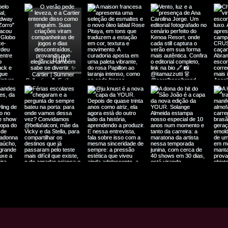
Nossa equipe fornece
se aplicável, o códi
Embale o produto de
os itens originais.
Anexe o rótulo de d
embalagem externa
Custos de Devolução
Caso a devolução se
parte ou um defeito 
custos de envio.
Se a devolução for p
responsável pelos cu
Reembolso:
O reembolso será p
e avaliarmos o produ
O valor reembolsado 