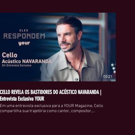
, mas não os custos de envio 
ca, entre em contato conosco 
ões disponíveis.
 à disponibilidade do produto 
da ou precisar de assistência, 
r em contato com a nossa equipe 
liente. Agradecemos a sua 
esperamos que desfrute dos 
05:21
CELLO REVELA OS BASTIDORES DO ACÚSTICO NAVARANDA |
Entrevista Exclusiva YOUR
Em uma entrevista exclusiva para a YOUR Magazine, Cello
compartilha sua trajetória como cantor, compositor,
idealizador e membro fundador do Acústico NAVARANDA, um
dos projetos musicais de maior engajamento da atualidade. Ao
longo da conversa, o artista fala sobre os desafios de
construir uma comunidade fiel, a importância da autenticidade