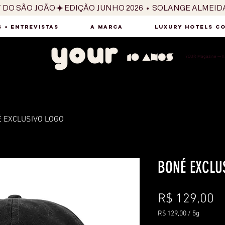
T DO SÃO JOÃO
 + ENTREVISTAS
A MARCA
LUXURY HOTELS C
YOUR Magazine — há
 EXCLUSIVO LOGO
BONÉ EXCLU
P
R$ 129,00
R$ 129,00
/
5g
R$ 129,00