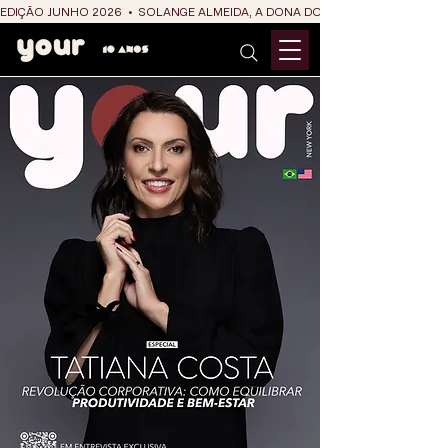
EDIÇÃO JUNHO 2026  •  SOLANGE ALMEIDA, A DONA DO RIT DO SÃO JOÃO