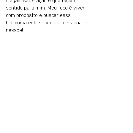
tragam satisfação e que façam
sentido para mim. Meu foco é viver
com propósito e buscar essa
harmonia entre a vida profissional e
pessoal.
O que é fundamental na sua vida?
Para mim, a saúde é um pilar
essencial. Cuidar do corpo e da
mente é algo que considero
indispensável para alcançar a
felicidade. Sem saúde, fica difícil
realizar qualquer outra coisa, então
busco sempre manter um equilíbrio e
estar atenta ao meu bem-estar físico
e mental. Acredito que esse cuidado
constante é o que nos permite viver