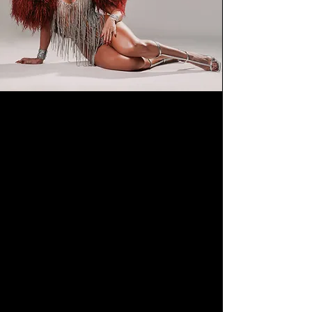
O que o Carnaval representa pra
você?
Carnaval para mim é muito mais do
que uma festa; é uma verdadeira
paixão. Faz parte da minha vida de
uma forma muito intensa. Desde
cedo, meu filho cresceu nesse
ambiente, e juntos vivemos o
Carnaval o ano todo. É um trabalho
de dedicação, de entrega e de amor.
Muitas pessoas não sabem, mas o