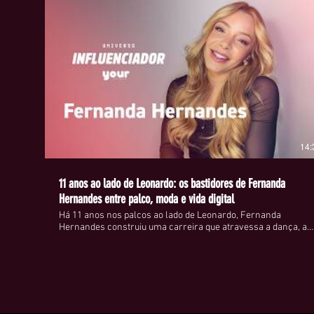
14:
11 anos ao lado de Leonardo: os bastidores de Fernanda
Hernandes entre palco, moda e vida digital
Há 11 anos nos palcos ao lado de Leonardo, Fernanda
Hernandes construiu uma carreira que atravessa a dança, a
televisão e, mais recentemente, o universo da moda e da
influência digital. Passou por programas como Domingão do
Faustão e Hora do Faro, acumulou quase 800 mil seguidores e
hoje equilibra a vida pública com uma rotina de bastidores que
poucos conhecem. Nesta entrevista exclusiva para a YOUR,
Fernanda fala sobre os momentos que moldaram sua
trajetória, os aprendizados de mais de uma década ao lado de