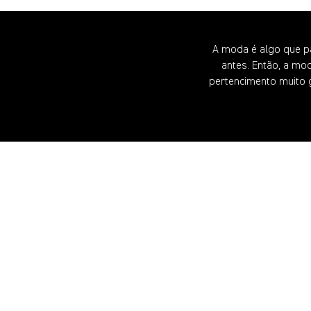
A moda é algo que pa
antes. Então, a mo
pertencimento muito 