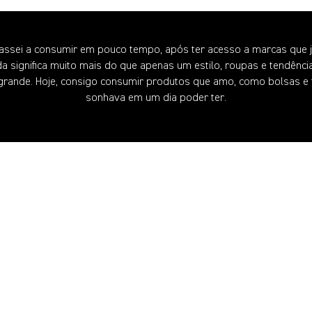
ssei a consumir em pouco tempo, após ter acesso a marcas que ja
da significa muito mais do que apenas um estilo, roupas e tendênc
grande. Hoje, consigo consumir produtos que amo, como bolsas e t
sonhava em um dia poder ter.