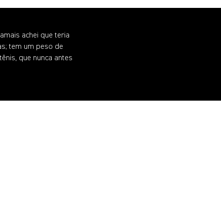
mais achei que teria
ias; tem um peso de
ênis, que nunca antes