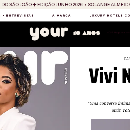
T DO SÃO JOÃO
 + ENTREVISTAS
A MARCA
LUXURY HOTELS C
YOUR Magazine — há
CAP
Vivi 
"Uma conversa íntima
atriz, rot