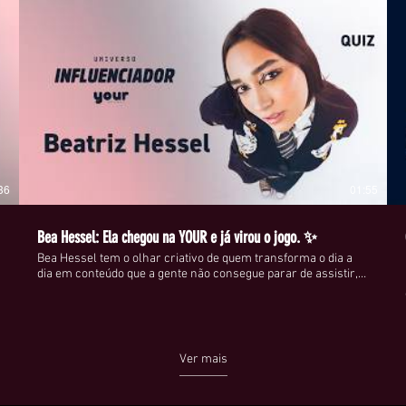
36
01:55
Bea Hessel: Ela chegou na YOUR e já virou o jogo. ✨
Bea Hessel tem o olhar criativo de quem transforma o dia a
dia em conteúdo que a gente não consegue parar de assistir, e
no nosso quiz ela respondeu tudo com a sinceridade de quem
não tem filtro, só estética. Gen Z de verdade: em processo de
autodescoberta e sem medo de compartilhar cada parte disso
com a gente. A nova IT GIRL já tem endereço. E o endereço é a
sua timeline. 📲 🔗 Acesse yourmagazine.com.br
Ver mais
#YOURMagazine #BeaHessel #ITGirl #GenZ #Quiz