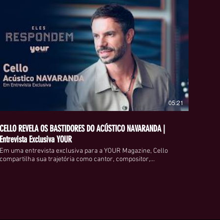
05:21
CELLO REVELA OS BASTIDORES DO ACÚSTICO NAVARANDA |
Entrevista Exclusiva YOUR
Em uma entrevista exclusiva para a YOUR Magazine, Cello
compartilha sua trajetória como cantor, compositor,
idealizador e membro fundador do Acústico NAVARANDA, um
dos projetos musicais de maior engajamento da atualidade. Ao
longo da conversa, o artista fala sobre os desafios de
construir uma comunidade fiel, a importância da autenticidade
no cenário musical, o processo criativo por trás do
NAVARANDA e os próximos passos de uma iniciativa que
conquistou milhares de pessoas por meio da música e da