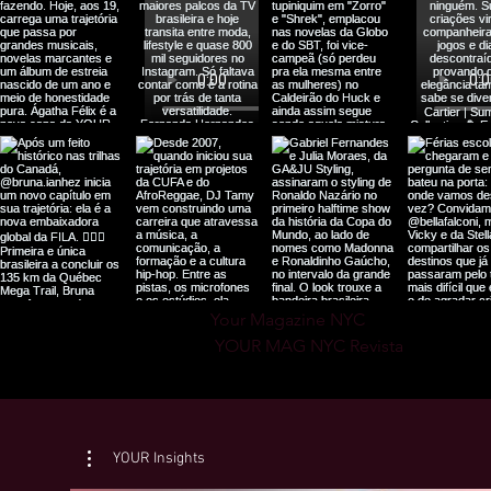
Your Magazine NYC

 YOUR MAG NYC Revista
YOUR Insights