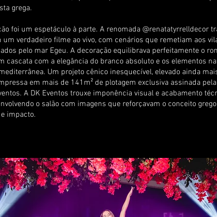
sta grega.
ão foi um espetáculo à parte. A renomada @renatatyrrelldecor 
 um verdadeiro filme ao vivo, com cenários que remetiam aos vil
ados pelo mar Egeu. A decoração equilibrava perfeitamente o r
em cascata com a elegância do branco absoluto e os elementos na
 mediterrânea. Um projeto cênico inesquecível, elevado ainda mai
impressa em mais de 141m² de plotagem exclusiva assinada pela
ventos. A DK Eventos trouxe imponência visual e acabamento téc
envolvendo o salão com imagens que reforçavam o conceito greg
 e impacto.