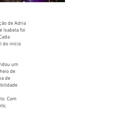
ção de Adria
 Isabela foi
 Cada
 do início
mandou um
heio de
ma de
bilidade
nto. Com
to,