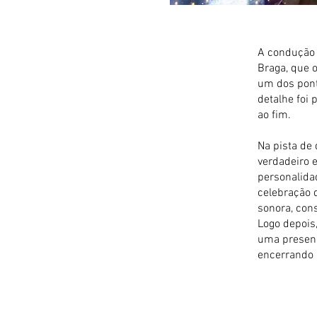
A condução d
Braga, que o
um dos pont
detalhe foi
ao fim.
Na pista de
verdadeiro 
personalida
celebração d
sonora, con
Logo depois
uma presenç
encerrando 