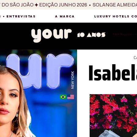
T DO SÃO JOÃO
 + ENTREVISTAS
A MARCA
LUXURY HOTELS C
YOUR Magazine — há
Isabel
C