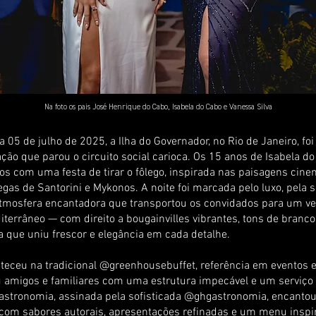
Na foto os pais José Henrique do Cabo, Isabela do Cabo e Vanessa Silva
a 05 de julho de 2025, a Ilha do Governador, no Rio de Janeiro, foi
ção que parou o circuito social carioca. Os 15 anos de Isabela d
 com uma festa de tirar o fôlego, inspirada nas paisagens cine
egas de Santorini e Mykonos. A noite foi marcada pelo luxo, pela s
tmosfera encantadora que transportou os convidados para um ve
terrâneo — com direito a bougainvilles vibrantes, tons de branco 
a que uniu frescor e elegância em cada detalhe.
nteceu na tradicional @greenhousebuffet, referência em eventos e
 amigos e familiares com uma estrutura impecável e um serviço 
gastronomia, assinada pela sofisticada @ghgastronomia, encantou
com sabores autorais, apresentações refinadas e um menu inspi