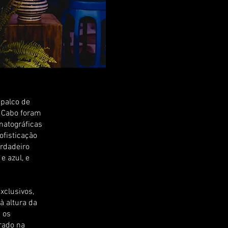
 palco de
o Cabo foram
matográficas
ofisticação
rdadeiro
e azul, e
xclusivos,
à altura da
 os
rado na