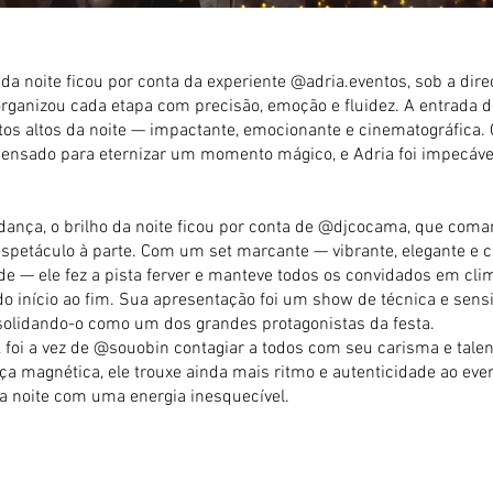
a noite ficou por conta da experiente @adria.eventos, sob a dire
rganizou cada etapa com precisão, emoção e fluidez. A entrada de
os altos da noite — impactante, emocionante e cinematográfica.
 pensado para eternizar um momento mágico, e Adria foi impecável
 dança, o brilho da noite ficou por conta de @djcocama, que co
espetáculo à parte. Com um set marcante — vibrante, elegante e c
de — ele fez a pista ferver e manteve todos os convidados em cli
o início ao fim. Sua apresentação foi um show de técnica e sensi
solidando-o como um dos grandes protagonistas da festa.
, foi a vez de @souobin contagiar a todos com seu carisma e tale
a magnética, ele trouxe ainda mais ritmo e autenticidade ao even
a noite com uma energia inesquecível.