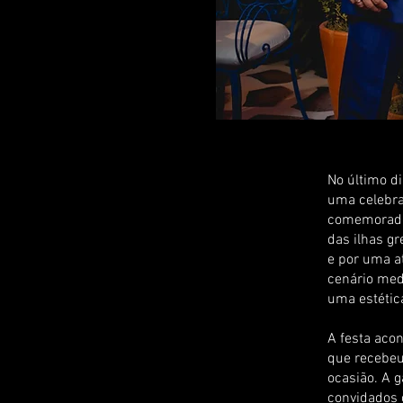
No último di
uma celebra
comemorados
das ilhas gr
e por uma a
cenário medi
uma estétic
A festa aco
que recebeu
ocasião. A 
convidados 