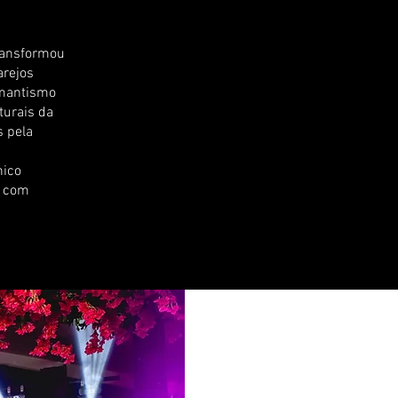
transformou
arejos
omantismo
turais da
s pela
nico
o com