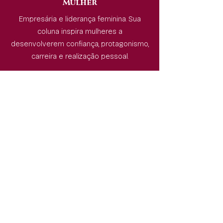
Mulher
Empresária e liderança feminina. Sua
coluna inspira mulheres a
desenvolverem confiança, protagonismo,
carreira e realização pessoal.