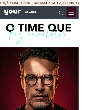
EDIÇÃO JUNHO 2026  •  SOLANGE ALMEIDA, A DONA DO RIT DO SÃO JOÃO