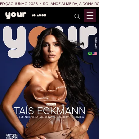
EDIÇÃO JUNHO 2026  •  SOLANGE ALMEIDA, A DONA DO RIT DO SÃO JOÃO