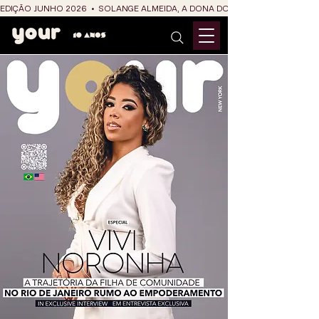
EDIÇÃO JUNHO 2026  •  SOLANGE ALMEIDA, A DONA DO RIT DO SÃO JOÃO