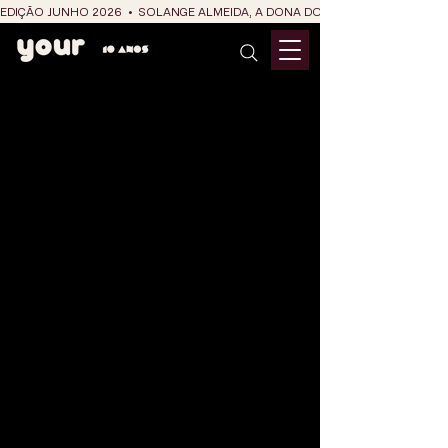
EDIÇÃO JUNHO 2026  •  SOLANGE ALMEIDA, A DONA DO RIT DO SÃO JOÃO