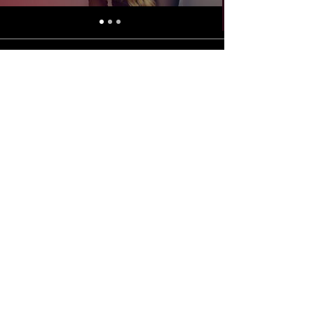
Made in Brazil for the world
+
55 33 999903-2902
relacionamento@yourmagazine.com.br