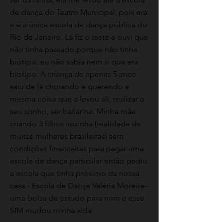
de dança do Teatro Municipal, pois era
e é a única escola de dança pública do
Rio de Janeiro. Lá fiz o teste e ouvi que
não tinha passado porque não tinha
biótipo, eu não sabia nem o que era
biotipo. A criança de apenas 5 anos
saiu de lá chorando e querendo a
mesma coisa que a levou ali, realizar o
seu sonho, ser bailarina. Minha mãe
criando 3 filhos sozinha (realidade de
muitas mulheres brasileiras) sem
condições financeiras para pagar uma
escola de dança particular então pediu
a escola que tinha próximo da nossa
casa - Escola de Dança Valéria Moreira-
uma bolsa de estudo para mim e esse
SIM mudou minha vida.