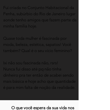
Fui criada no Conjunto Habitacional da
Penha, subúrbio do Rio de Janeiro lugar
aonde tenho amigos que fazem parte da
minha família hoje.
​Quase toda mulher é fascinada por
moda, beleza, estética, sapatos! Você
também? Qual é o seu vício feminino?
Ixi não sou fascinada não, rsrs!
Nunca fui disso até pq não tinha
dinheiro pra ter então de acabei sendo
mais básica e hoje acho que quantidade
é para mim falta de noção da realidade.
O que você espera da sua vida nos