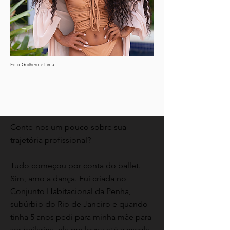
Foto: Guilherme Lima
Conte-nos um pouco sobre sua
trajetória profissional?
Tudo começou por conta do ballet.
Sim, amo a dança. Fui criada no
Conjunto Habitacional da Penha,
subúrbio do Rio de Janeiro e quando
tinha 5 anos pedi para minha mãe para
ser bailarina, ela me levou até a escola