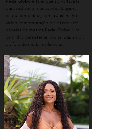
Rede Globo e falei que só voltava lá
para realizar o meu sonho. E agora
estou como atriz, com a Justina no
vídeo comemoração de 70 anos de
novelas da mesma Rede Globo. Um
caminho persistente, muita luta, amor,
de fé e de muita resiliência.