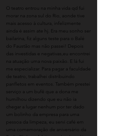
O teatro entrou na minha vida qd fui
morar na zona sul do Rio, aonde tive
mais acesso à cultura, infelizmente
ainda é assim ate hj. Era meu sonho ser
bailarina, fiz alguns teste para o Balé
do Faustão mas não passei! Depois
das investidas e negativas,eu encontrei
na atuação uma nova paixão. E lá fui
me especializar. Para pagar a faculdade
de teatro, trabalhei distribuindo
panfletos em eventos. Também prestei
serviço a um bufê que a dona me
humilhou dizendo que eu não ia
chegar a lugar nenhum por ter dado
um bolinho da empresa para uma
pessoa da limpeza, eu servi café em
uma comemoração de aniversário da