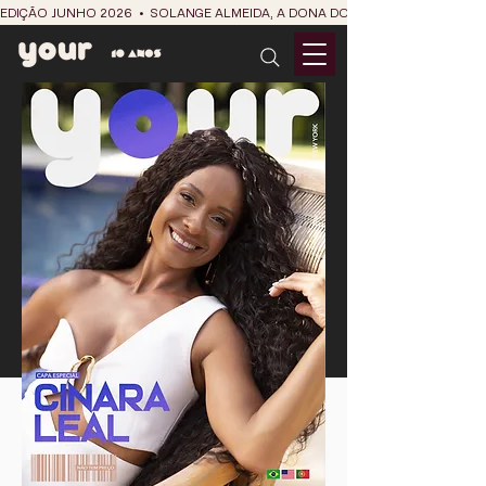
EDIÇÃO JUNHO 2026  •  SOLANGE ALMEIDA, A DONA DO RIT DO SÃO JOÃO