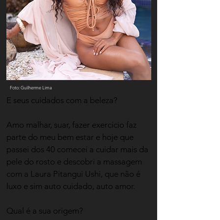
Foto: Guilherme Lima
E seus cuidados com a beleza?
​Amo malhar, suar, fazer exercício faz
parte do meu bem estar e hoje que
passei dos 40 comecei a cuidar mais da
pele do rosto e descobri a massagem
com a Laura Pitangui Ushi, que não é
luxo e sim auto cuidado, auto amor.
​Qual é a sua origem?