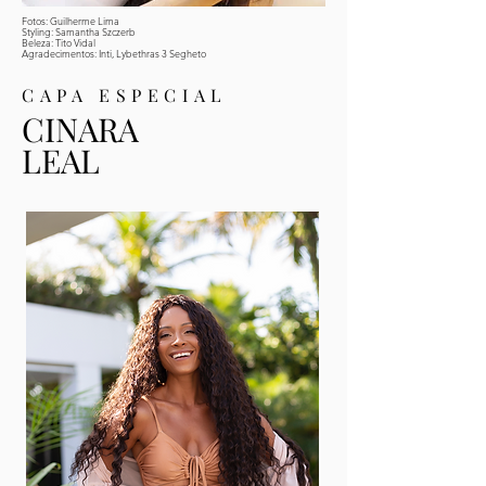
Fotos: Guilherme Lima
Styling: Samantha Szczerb
Beleza: Tito Vidal
Agradecimentos: Inti, Lybethras 3 Segheto
CAPA ESPECIAL
CINARA
LEAL