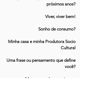
próximos anos?
Viver, viver bem!
​Sonho de consumo?
Minha casa e minha Produtora Socio
Cultural
​Uma frase ou pensamento que define
você?
“Amar e mudar as coisa me
interessam mais” Belchior
“Eu não vou sucumbir” Elza Soares