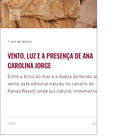
1 min de leitura
VENTO, LUZ E A PRESENÇA DE ANA
CAROLINA JORGE
Entre a brisa do mar e a leveza do tecido ao
vento, este editorial nasceu no cenário do
Kenoa Resort, onde luz natural, movimento e
elegância se encontram. As lentes de Ita
Mazzutti eternizam looks assinados por Carol
Bassi e Chart, o biquíni da Chase Brasil e a
bolsa da Malu Pires, em uma composição que
celebra o verão como estado de espírito. Há
algo de intemporal em vestir o vento e deixar