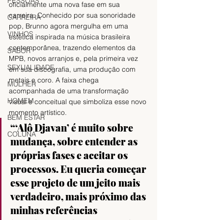
PESSOAS
oficialmente uma nova fase em sua 
carreira. Conhecido por sua sonoridade 
CARREIRA
pop, Brunno agora mergulha em uma 
VINHOS
estética inspirada na música brasileira 
contemporânea, trazendo elementos da 
SABOR
MPB, novos arranjos e, pela primeira vez 
SEXUALIDADE
em sua discografia, uma produção com 
metais e coro. A faixa chega 
MULHER
acompanhada de uma transformação 
HOMEM
visual e conceitual que simboliza esse novo 
momento artístico. 
BEM ESTAR
“‘Alô Djavan’ é muito sobre 
COLUNA
mudança, sobre entender as 
próprias fases e aceitar os 
processos. Eu queria começar 
esse projeto de um jeito mais 
verdadeiro, mais próximo das 
minhas referências 