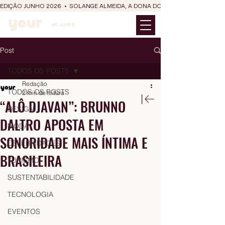
EDIÇÃO JUNHO 2026  •  SOLANGE ALMEIDA, A DONA DO RIT DO SÃO JOÃO
Post
TODOS OS POSTS
Redação
TODOS OS POSTS
2 min de leitura
“ALÔ DJAVAN”: BRUNNO
DESIGN
DALTRO APOSTA EM
MODA
SONORIDADE MAIS ÍNTIMA E
CELEBRIDADES
BRASILEIRA
TURISMO
SUSTENTABILIDADE
TECNOLOGIA
EVENTOS