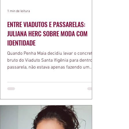
1 min de leitura
ENTRE VIADUTOS E PASSARELAS:
JULIANA HERC SOBRE MODA COM
IDENTIDADE
Quando Penha Maia decidiu levar o concreto
bruto do Viaduto Santa Ifigênia para dentro da
passarela, não estava apenas fazendo um
desfile bonito. Estava provando um ponto que
a apresentadora e influenciadora Juliana Herc
defende há tempos, o de que moda brasileira
ganha força quando carrega raiz. A coleção
"Brutalismo: Corpo Urbano" transformou
estruturas geométricas, volumes marcantes e
aquele concreto aparente típico da
arquitetura paulistana em peças de vestir, um