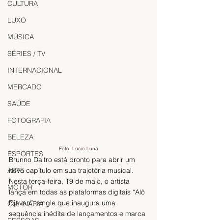
CULTURA
LUXO
MÚSICA
SÉRIES / TV
INTERNACIONAL
MERCADO
SAÚDE
FOTOGRAFIA
BELEZA
Foto: Lúcio Luna
ESPORTES
Brunno Daltro está pronto para abrir um 
ARTE
novo capítulo em sua trajetória musical. 
Nesta terça-feira, 19 de maio, o artista 
MOTOR
lança em todas as plataformas digitais “Alô 
Djavan”, single que inaugura uma 
CULINÁRIA
sequência inédita de lançamentos e marca 