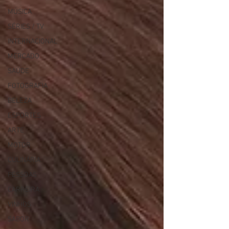
MÚSICA
SÉRIES / TV
INTERNACIONAL
MERCADO
SAÚDE
FOTOGRAFIA
BELEZA
ESPORTES
ARTE
MOTOR
CULINÁRIA
PESSOAS
CARREIRA
VINHOS
SABOR