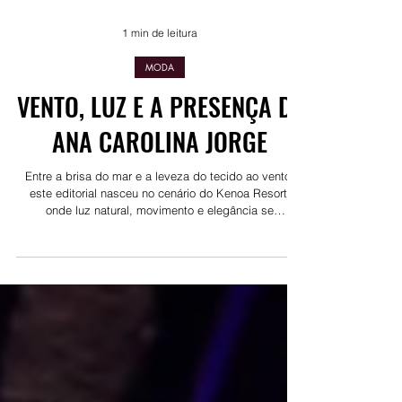
1 min de leitura
MODA
VENTO, LUZ E A PRESENÇA DE
ANA CAROLINA JORGE
Entre a brisa do mar e a leveza do tecido ao vento,
este editorial nasceu no cenário do Kenoa Resort,
onde luz natural, movimento e elegância se
encontram. As lentes de Ita Mazzutti eternizam looks
assinados por Carol Bassi e Chart, o biquíni da Chase
Brasil e a bolsa da Malu Pires, em uma composição
que celebra o verão como estado de espírito. Há algo
de intemporal em vestir o vento e deixar que ele
conduza a cena. Cada dobra do tecido, cada reflexo
dourado da luz sobre a pe