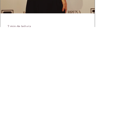
2 min de leitura
APÓS FEITO HISTÓRICO, BRUNA
IANHEZ É ANUNCIADA PELA FILA
Bruna Ianhez é anunciada como nova
embaixadora global da FILA após concluir a
Québec Mega Trail, no Canadá.