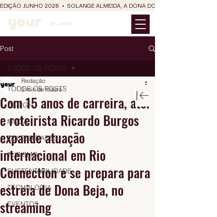
EDIÇÃO JUNHO 2026  •  SOLANGE ALMEIDA, A DONA DO RIT DO SÃO JOÃO
Post
TODOS OS POSTS
Redação
TODOS OS POSTS
2 min de leitura
Com 15 anos de carreira, ator
DESIGN
e roteirista Ricardo Burgos
MODA
expande atuação
CELEBRIDADES
internacional em Rio
TURISMO
Connection e se prepara para
SUSTENTABILIDADE
estreia de Dona Beja, no
TECNOLOGIA
streaming
EVENTOS