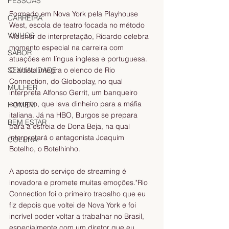
PESSOAS
Formado em Nova York pela Playhouse 
CARREIRA
West, escola de teatro focada no método 
VINHOS
Meisner de interpretação, Ricardo celebra 
momento especial na carreira com 
SABOR
atuações em língua inglesa e portuguesa. 
SEXUALIDADE
O artista integra o elenco de Rio 
Connection, do Globoplay, no qual 
MULHER
interpreta Alfonso Gerrit, um banqueiro 
corrupto, que lava dinheiro para a máfia 
HOMEM
italiana. Já na HBO, Burgos se prepara 
BEM ESTAR
para a estreia de Dona Beja, na qual 
interpretará o antagonista Joaquim 
COLUNA
Botelho, o Botelhinho. 
A aposta do serviço de streaming é 
inovadora e promete muitas emoções."Rio 
Connection foi o primeiro trabalho que eu 
fiz depois que voltei de Nova York e foi 
incrível poder voltar a trabalhar no Brasil, 
especialmente com um diretor que eu 