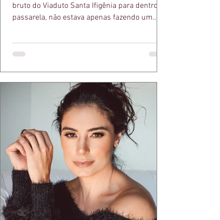
bruto do Viaduto Santa Ifigênia para dentro da
passarela, não estava apenas fazendo um
desfile bonito. Estava provando um ponto que
a apresentadora e influenciadora Juliana Herc
defende há tempos, o de que moda brasileira
ganha força quando carrega raiz. A coleção
"Brutalismo: Corpo Urbano" transformou
estruturas geométricas, volumes marcantes e
aquele concreto aparente típico da
arquitetura paulistana em peças de vestir, um
exercíci