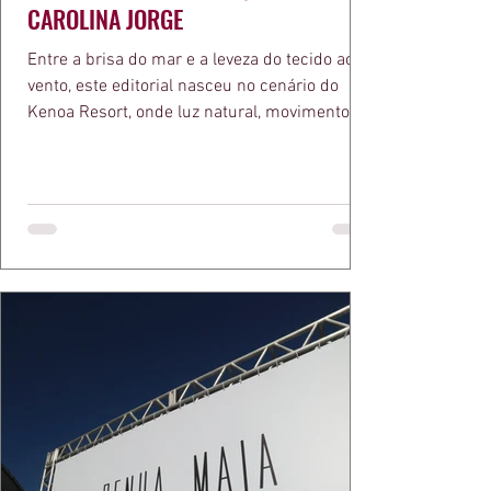
CAROLINA JORGE
Entre a brisa do mar e a leveza do tecido ao
vento, este editorial nasceu no cenário do
Kenoa Resort, onde luz natural, movimento e
elegância se encontram. As lentes de Ita
Mazzutti eternizam looks assinados por Carol
Bassi e Chart, o biquíni da Chase Brasil e a
bolsa da Malu Pires, em uma composição que
celebra o verão como estado de espírito. Há
algo de intemporal em vestir o vento e deixar
que ele conduza a cena. Cada dobra do tecido,
cada reflexo dourado da luz sobre a pe