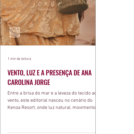
1 min de leitura
VENTO, LUZ E A PRESENÇA DE ANA
CAROLINA JORGE
Entre a brisa do mar e a leveza do tecido ao
vento, este editorial nasceu no cenário do
Kenoa Resort, onde luz natural, movimento e
elegância se encontram. As lentes de Ita
Mazzutti eternizam looks assinados por Carol
Bassi e Chart, o biquíni da Chase Brasil e a