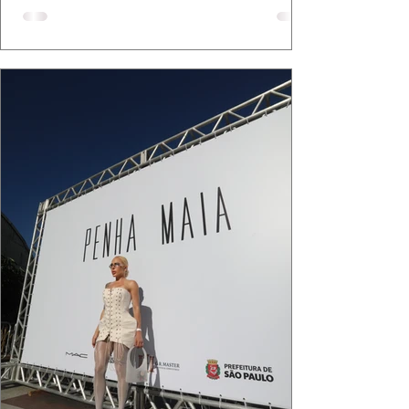
bolsa da Malu Pires, em uma composição que
celebra o verão como estado de espírito. Há
algo de intemporal em vestir o vento e deixar
que ele conduza a cena. Cada dobra do tecido,
cada reflexo dourado da luz sobre a pe