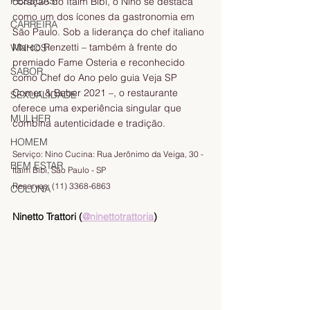
PESSOAS
coração do Itaim Bibi, o Nino se destaca 
como um dos ícones da gastronomia em 
CARREIRA
São Paulo. Sob a liderança do chef italiano 
Marco Renzetti – também à frente do 
VINHOS
premiado Fame Osteria e reconhecido 
SABOR
como Chef do Ano pelo guia Veja SP 
Comer & Beber 2021 –, o restaurante 
SEXUALIDADE
oferece uma experiência singular que 
MULHER
combina autenticidade e tradição. 
HOMEM
Serviço: Nino Cucina: Rua Jerônimo da Veiga, 30 - 
BEM ESTAR
Itaim Bibi, São Paulo - SP 
Reservas: (11) 3368-6863  
COLUNA
Ninetto Trattori (
@ninettotrattoria
)