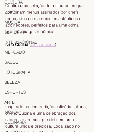
CULTURA
Confira uma seleção de restaurantes que 
LUXO
combinam menus assinados por chefs 
renomados com ambientes autênticos e 
MÚSICA
acolhedores, perfeitos para uma ótima 
experiência gastronômica. 
SÉRIES / TV
INTERNACIONAL
Nino Cucina
 (
@ninocucina
) 
MERCADO
SAÚDE
FOTOGRAFIA
BELEZA
ESPORTES
ARTE
Inspirado na rica tradição culinária italiana, 
MOTOR
o Nino Cucina é uma celebração dos 
sabores e aromas que definem uma 
CULINÁRIA
cultura única e preciosa. Localizado no 