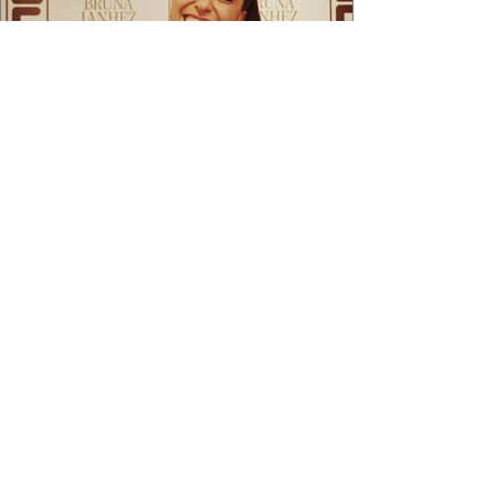
2 min de leitura
APÓS FEITO HISTÓRICO, BRUNA
IANHEZ É ANUNCIADA PELA FILA