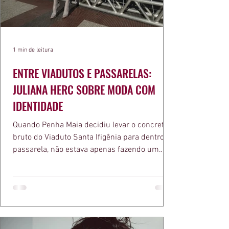
1 min de leitura
ENTRE VIADUTOS E PASSARELAS:
JULIANA HERC SOBRE MODA COM
IDENTIDADE
Quando Penha Maia decidiu levar o concreto
bruto do Viaduto Santa Ifigênia para dentro da
passarela, não estava apenas fazendo um
desfile bonito. Estava provando um ponto que
a apresentadora e influenciadora Juliana Herc
defende há tempos, o de que moda brasileira
ganha força quando carrega raiz. A coleção
"Brutalismo: Corpo Urbano" transformou
estruturas geométricas, volumes marcantes e