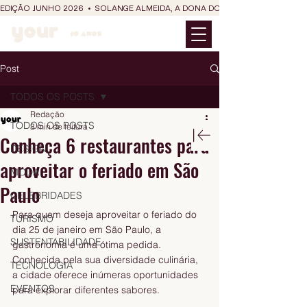
EDIÇÃO JUNHO 2026  •  SOLANGE ALMEIDA, A DONA DO RIT DO SÃO JOÃO
Post
TODOS OS POSTS
Redação
TODOS OS POSTS
3 min de leitura
Conheça 6 restaurantes para
DESIGN
aproveitar o feriado em São
MODA
Paulo
CELEBRIDADES
Para quem deseja aproveitar o feriado do 
TURISMO
dia 25 de janeiro em São Paulo, a 
SUSTENTABILIDADE
gastronomia é uma ótima pedida. 
Conhecida pela sua diversidade culinária, 
TECNOLOGIA
a cidade oferece inúmeras oportunidades 
EVENTOS
para explorar diferentes sabores. 